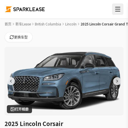
2025 Lincoln Corsair Grand Touring Car Lease Deals in Abbot
首页
新车Lease
British Columbia
Lincoln
2025 Lincoln Corsair Grand 
更换车型
打开相册
2025 Lincoln Corsair