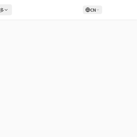
多
CN
登录
注册