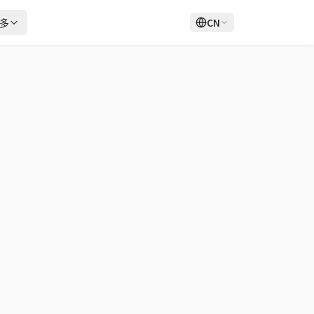
多
CN
登录
注册