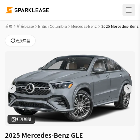
2025 Mercedes-Benz GLE GLE 450 Car Lease Deals in Kamlo
首页
新车Lease
British Columbia
Mercedes-Benz
2025 Mercedes-Benz 
更换车型
打开相册
2025 Mercedes-Benz GLE