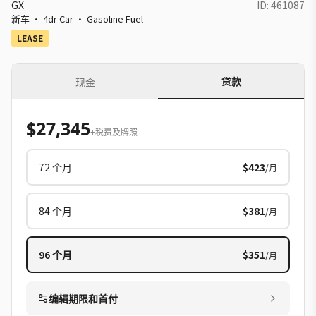
GX
ID:
461087
新车
·
4dr Car
·
Gasoline Fuel
LEASE
贷款
现金
$27,345
+税费及牌照
72
个月
$423
/月
84
个月
$381
/月
96
个月
$351
/月
编辑期限和首付