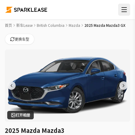
2025 Mazda Mazda3 GX Car Lease Deals in 基洛纳
首页
新车Lease
British Columbia
Mazda
2025 Mazda Mazda3 GX
更换车型
打开相册
2025 Mazda Mazda3