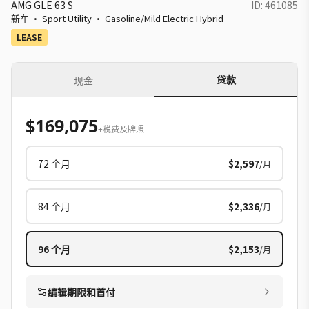
AMG GLE 63 S
ID:
461085
新车
·
Sport Utility
·
Gasoline/Mild Electric Hybrid
LEASE
贷款
现金
$169,075
+税费及牌照
72
个月
$2,597
/月
84
个月
$2,336
/月
96
个月
$2,153
/月
编辑期限和首付