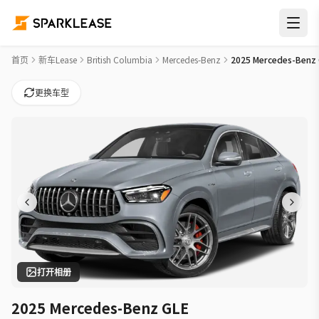
2025 Mercedes-Benz GLE AMG GLE 63 S Car Lease Deals in 
首页
新车Lease
British Columbia
Mercedes-Benz
2025 Mercedes-Benz 
更换车型
打开相册
2025 Mercedes-Benz GLE