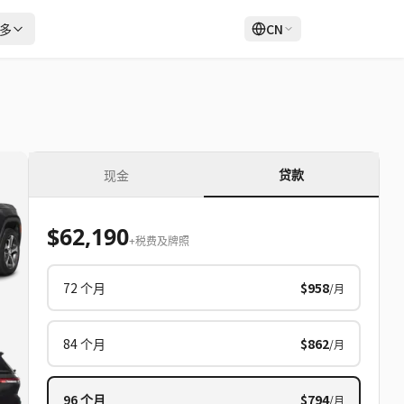
多
CN
登录
注册
贷款
现金
$62,190
+税费及牌照
72
个月
$958
/月
84
个月
$862
/月
96
个月
$794
/月