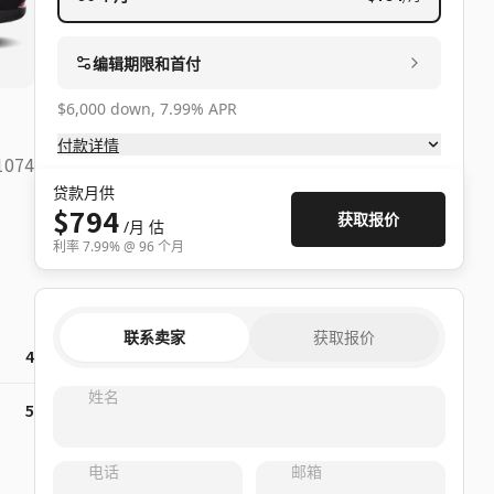
编辑期限和首付
$6,000 down, 7.99% APR
付款详情
1074
贷款月供
$794
获取报价
/月
估
利率
7.99
% @
96
个月
联系卖家
获取报价
4
姓名
5
电话
邮箱