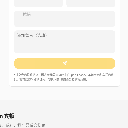
微信
*
提交我的联系信息，即表示我同意接收来自SparkLease、车辆卖家和车行的资
讯。我可以随时取消订阅。我也同意
使用条款和隐私政策
.
 in 宾顿
月供、利率、返利，找到最适合您预