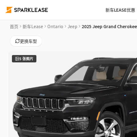
新车LEASE优惠
2025 Jeep Grand Cherokee 4xe Altitude Car Lease Deals in
首页
新车Lease
Ontario
Jeep
2025 Jeep Grand Cherokee 
更换车型
5
张图片