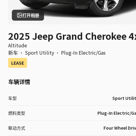
打开相册
2025 Jeep Grand Cherokee 4
Altitude
新车
·
Sport Utility
·
Plug-In Electric/Gas
LEASE
车辆详情
车型
Sport Utili
燃料类型
Plug-In Electric/G
驱动方式
Four Wheel Dri