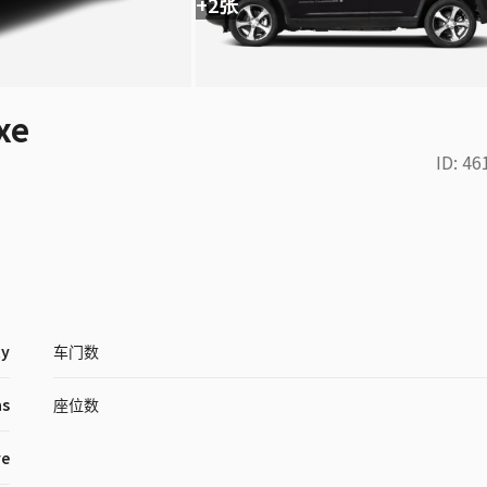
+2张
xe
ID:
46
ty
车门数
as
座位数
ve