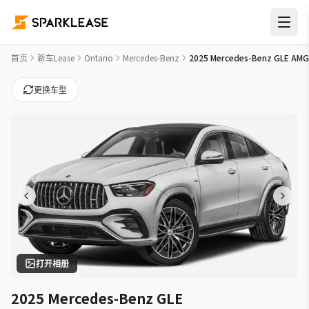
2025 Mercedes-Benz GLE AMG GLE 53 Car Lease Deals in 宾
首页
新车Lease
Ontario
Mercedes-Benz
2025 Mercedes-Benz GLE AMG
更换车型
打开相册
2025 Mercedes-Benz GLE