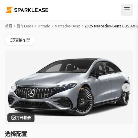
2025 Mercedes-Benz EQS AMG EQS Car Lease Deals in 伦敦
首页
新车Lease
Ontario
Mercedes-Benz
2025 Mercedes-Benz EQS AM
更换车型
打开相册
选择配置