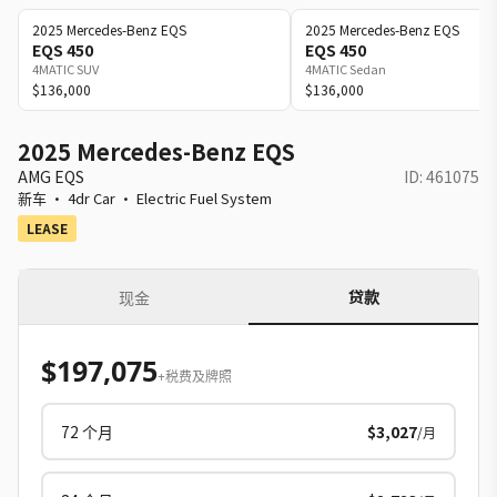
2025
Mercedes-Benz
EQS
2025
Mercedes-Benz
EQS
EQS 450
EQS 450
4MATIC SUV
4MATIC Sedan
$136,000
$136,000
2025 Mercedes-Benz EQS
AMG EQS
ID:
461075
新车
·
4dr Car
·
Electric Fuel System
LEASE
贷款
现金
$197,075
+税费及牌照
72
个月
$3,027
/月