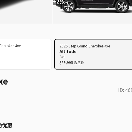
+2张
Cherokee 4xe
2025
Jeep
Grand Cherokee 4xe
Altitude
4x4
$59,995
起售价
xe
ID:
46
活动优惠