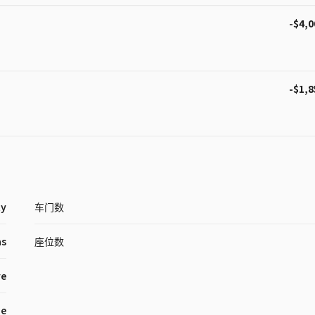
-$4,0
-$1,8
ty
车门数
as
座位数
ve
ne