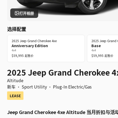
打开相册
选择配置
2025
Jeep
Grand Cherokee 4xe
2025
Jeep
Grand 
Anniversary Edition
Base
4x4
4x4
$59,995
$59,995
起售价
起售价
2025 Jeep Grand Cherokee 4
Altitude
新车
·
Sport Utility
·
Plug-In Electric/Gas
LEASE
Jeep Grand Cherokee 4xe Altitude 当月折扣与