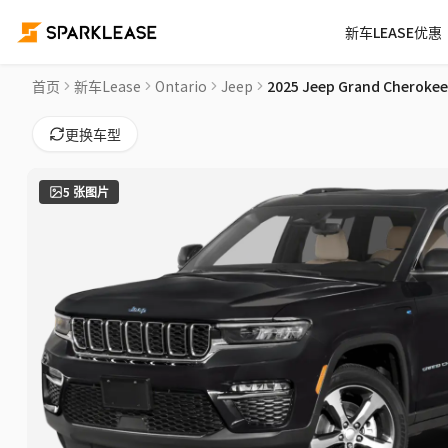
新车LEASE优惠
2025 Jeep Grand Cherokee 4xe Altitude Car Lease Deals in 
首页
新车Lease
Ontario
Jeep
2025 Jeep Grand Cherokee 
更换车型
5
张图片