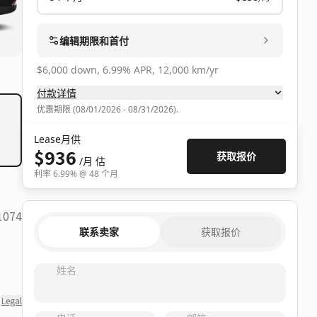
编辑期限和首付
$6,000 down, 6.99% APR, 12,000 km/yr
付款详情
优惠期限
(
08/01/2026 - 08/31/2026
).
Lease月供
$936
获取报价
/月
估
利率
6.99
% @
48
个月
1074
联系卖家
获取报价
姓名
Legal