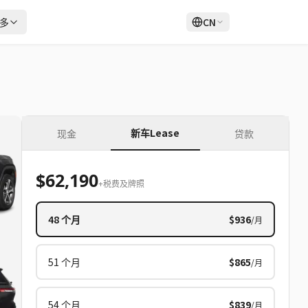
多
CN
登录
注册
新车Lease
现金
贷款
$62,190
+税费及牌照
48
个月
$936
/月
51
个月
$865
/月
54
个月
$839
/月