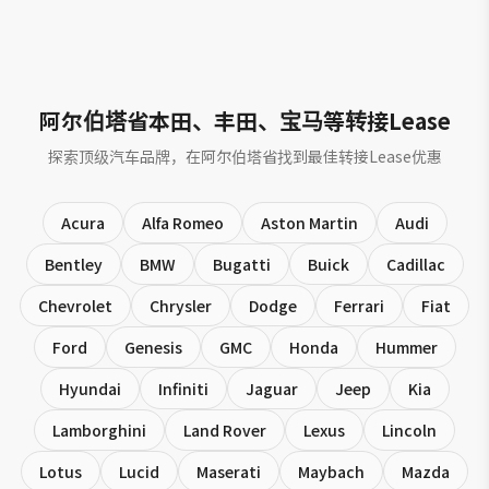
阿尔伯塔省本田、丰田、宝马等转接Lease
探索顶级汽车品牌，在阿尔伯塔省找到最佳转接Lease优惠
Acura
Alfa Romeo
Aston Martin
Audi
Bentley
BMW
Bugatti
Buick
Cadillac
Chevrolet
Chrysler
Dodge
Ferrari
Fiat
Ford
Genesis
GMC
Honda
Hummer
Hyundai
Infiniti
Jaguar
Jeep
Kia
Lamborghini
Land Rover
Lexus
Lincoln
Lotus
Lucid
Maserati
Maybach
Mazda