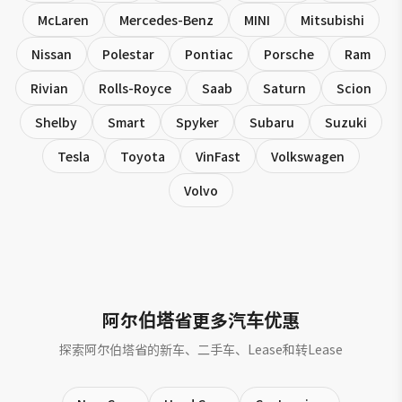
McLaren
Mercedes-Benz
MINI
Mitsubishi
Nissan
Polestar
Pontiac
Porsche
Ram
Rivian
Rolls-Royce
Saab
Saturn
Scion
Shelby
Smart
Spyker
Subaru
Suzuki
Tesla
Toyota
VinFast
Volkswagen
Volvo
阿尔伯塔省更多汽车优惠
探索阿尔伯塔省的新车、二手车、Lease和转Lease