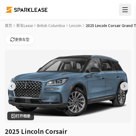
2025 Lincoln Corsair Grand Touring Car Lease Deals in 本拿
首页
新车Lease
British Columbia
Lincoln
2025 Lincoln Corsair Grand 
更换车型
打开相册
2025 Lincoln Corsair