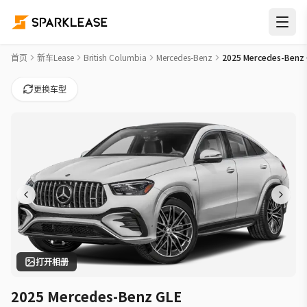
2025 Mercedes-Benz GLE AMG GLE 53 Car Lease Deals in 
首页
新车Lease
British Columbia
Mercedes-Benz
2025 Mercedes-Benz
更换车型
打开相册
2025 Mercedes-Benz GLE