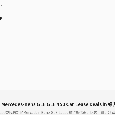
ne
HP
 Mercedes-Benz GLE GLE 450 Car Lease Deals in
ase查找最新的Mercedes-Benz GLE Lease和贷款优惠。比较月