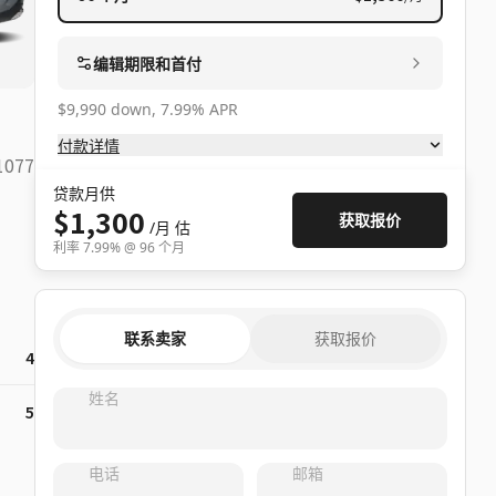
编辑期限和首付
$9,990 down, 7.99% APR
付款详情
1077
贷款月供
$1,300
获取报价
/月
估
利率
7.99
% @
96
个月
联系卖家
获取报价
4
姓名
5
电话
邮箱