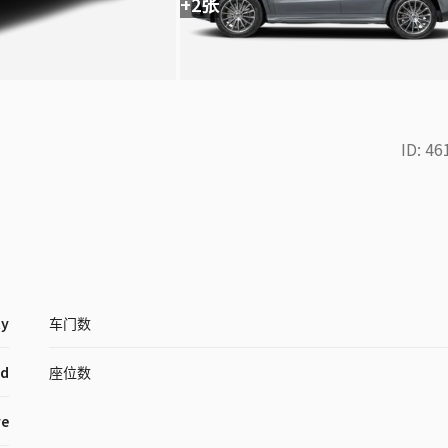
+2张
ID:
46
ty
车门数
id
座位数
ve