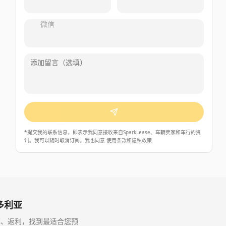
微信
*
提交我的联系信息，即表示我同意接收来自SparkLease、车辆卖家和车行的资
讯。我可以随时取消订阅。我也同意
使用条款和隐私政策
.
 维多利亚
供、利率、返利，找到最适合您预