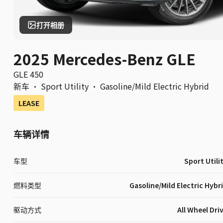
打开相册
2025 Mercedes-Benz GLE
GLE 450
新车
·
Sport Utility
·
Gasoline/Mild Electric Hybrid
LEASE
车辆详情
车型
Sport Utili
燃料类型
Gasoline/Mild Electric Hybr
驱动方式
All Wheel Dri