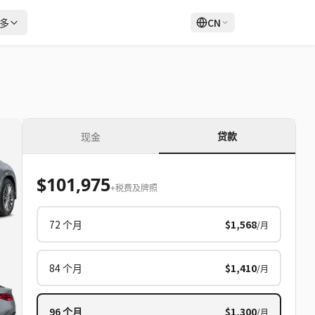
多
CN
登录
注册
贷款
现金
$101,975
+税费及牌照
72
个月
$1,568
/月
84
个月
$1,410
/月
96
个月
$1,300
/月