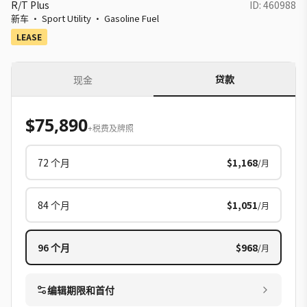
R/T Plus
ID:
460988
新车
·
Sport Utility
·
Gasoline Fuel
LEASE
贷款
现金
$75,890
+税费及牌照
72
个月
$1,168
/月
84
个月
$1,051
/月
96
个月
$968
/月
编辑期限和首付