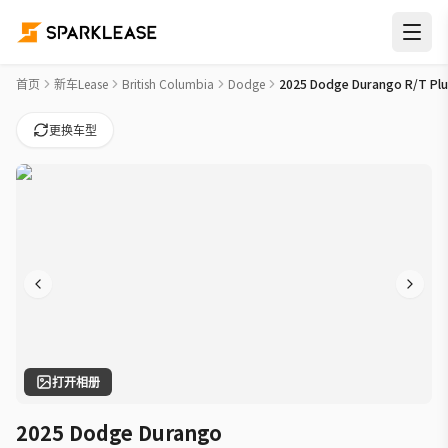
2025 Dodge Durango R/T Plus Car Lease Deals in White Rock
首页
新车Lease
British Columbia
Dodge
2025 Dodge Durango R/T Plu
更换车型
打开相册
2025 Dodge Durango