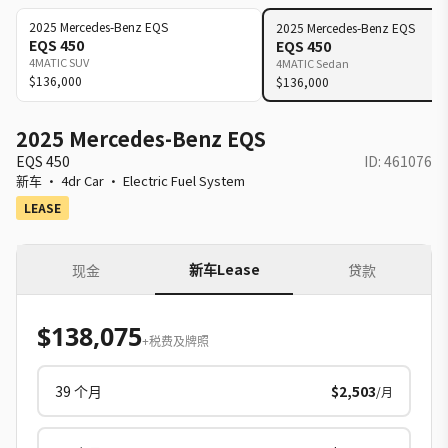
2025
Mercedes-Benz
EQS
2025
Mercedes-Benz
EQS
EQS 450
EQS 450
4MATIC SUV
4MATIC Sedan
$136,000
$136,000
2025 Mercedes-Benz EQS
EQS 450
ID:
461076
新车
·
4dr Car
·
Electric Fuel System
LEASE
新车Lease
现金
贷款
$138,075
+税费及牌照
39
个月
$2,503
/月