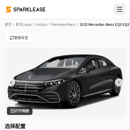
2025 Mercedes-Benz EQS EQS 450 Car Lease Deals in Barrie
首页
新车Lease
Ontario
Mercedes-Benz
2025 Mercedes-Benz EQS EQS
更换车型
打开相册
选择配置