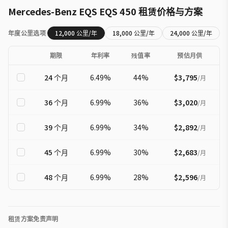
Mercedes-Benz
EQS
EQS 450
租赁价格与方案
年度公里选项
12,000
公里/年
18,000
公里/年
24,000
公里/年
期限
年利率
残值率
预估月供
24
个月
6.49
%
44
%
$3,795
/
月
36
个月
6.99
%
36
%
$3,020
/
月
39
个月
6.99
%
34
%
$2,892
/
月
45
个月
6.99
%
30
%
$2,683
/
月
48
个月
6.99
%
28
%
$2,596
/
月
租赁方案免责声明