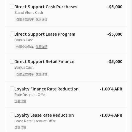
Direct Support Cash Purchases
-$5,000
Stand Alone Cash
仅限全款购车
优惠详情
Direct Support Lease Program
-$5,000
Bonus Cash
仅限全款购车
优惠详情
Direct Support Retail Finance
-$5,000
Bonus Cash
仅限全款购车
优惠详情
Loyalty Finance Rate Reduction
-1.00% APR
Rate Discount Offer
优惠详情
Loyalty Lease Rate Reduction
-1.00% APR
Lease Rate Discount Offer
优惠详情