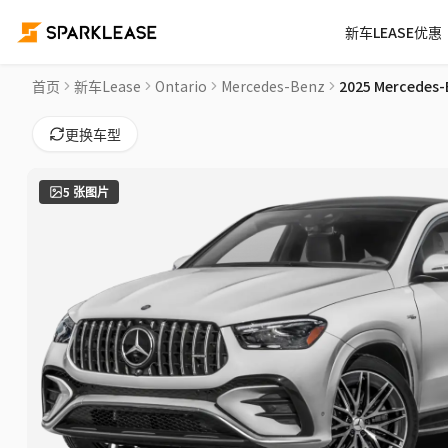
新车LEASE优惠
2025 Mercedes-Benz GLE AMG GLE 53 Car Lease Deals in
首页
新车Lease
Ontario
Mercedes-Benz
2025 Mercedes-
更换车型
5
张图片