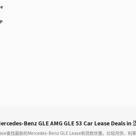
ne
HP
ercedes-Benz GLE AMG GLE 53 Car Lease Deals 
ase查找最新的Mercedes-Benz GLE Lease和贷款优惠。比较月