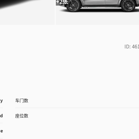
+2张
ID:
46
ty
车门数
id
座位数
ve