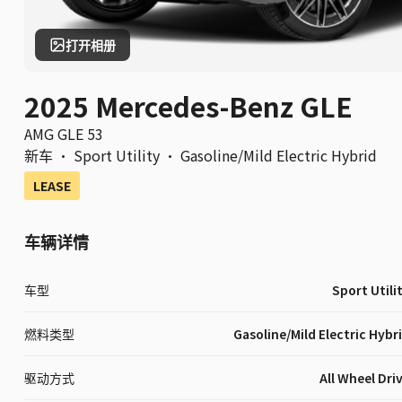
打开相册
2025 Mercedes-Benz GLE
AMG GLE 53
新车
·
Sport Utility
·
Gasoline/Mild Electric Hybrid
LEASE
车辆详情
车型
Sport Utili
燃料类型
Gasoline/Mild Electric Hybr
驱动方式
All Wheel Dri