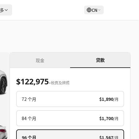
多
CN
登录
注册
贷款
现金
$122,975
+税费及牌照
72
个月
$1,890
/月
84
个月
$1,700
/月
96
个月
$1,567
/月