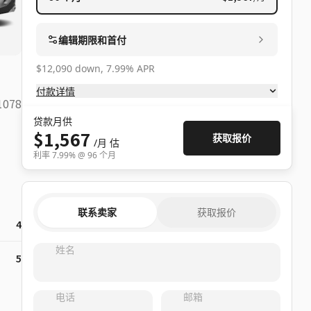
编辑期限和首付
$12,090 down, 7.99% APR
付款详情
1078
贷款月供
$1,567
获取报价
/月
估
利率
7.99
% @
96
个月
联系卖家
获取报价
4
姓名
5
电话
邮箱