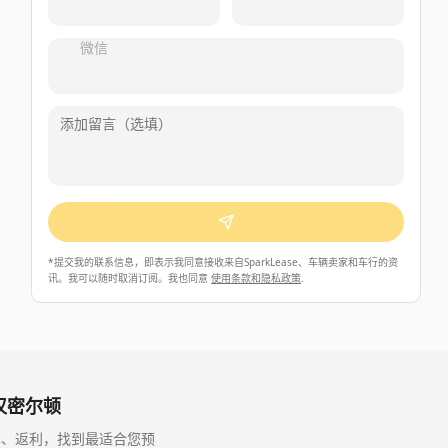
微信
*
提交我的联系信息，即表示我同意接收来自SparkLease、车辆卖家和车行的资
讯。我可以随时取消订阅。我也同意
使用条款和隐私政策
.
in 汉密尔顿
供、利率、返利，找到最适合您预