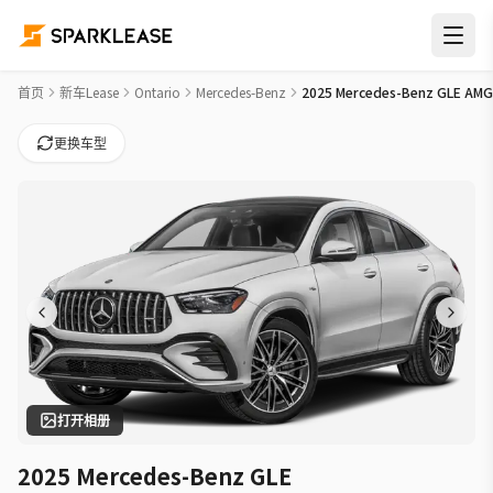
2025 Mercedes-Benz GLE AMG GLE 53 Car Lease Deals in 万
首页
新车Lease
Ontario
Mercedes-Benz
2025 Mercedes-Benz GLE AMG
更换车型
打开相册
2025 Mercedes-Benz GLE