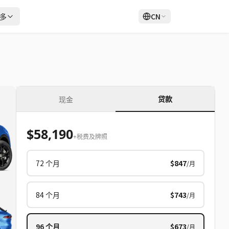
多
CN
登录
注册
贷款
现金
$58,190
+税费及牌照
72
个月
$847
/月
84
个月
$743
/月
96
个月
$673
/月