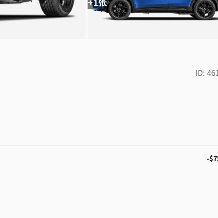
+1张
ID:
46
-$7