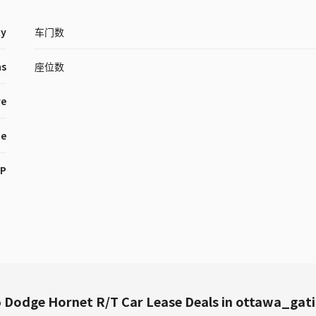
ty
车门数
as
座位数
ve
ne
HP
 Dodge Hornet R/T Car Lease Deals in ottawa_gat