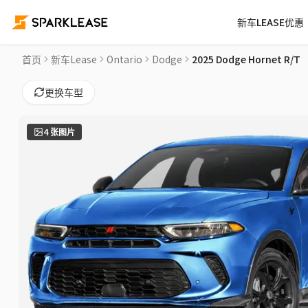
新车LEASE优惠
2025 Dodge Hornet R/T Car Lease Deals in Ottawa Gatineau
首页
新车Lease
Ontario
Dodge
2025 Dodge Hornet R/T
更换车型
4
张图片