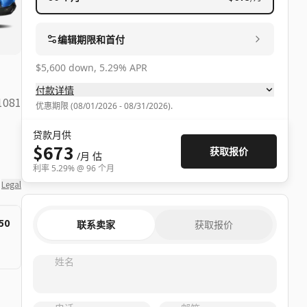
编辑期限和首付
$5,600 down, 5.29% APR
付款详情
1081
优惠期限
(
08/01/2026 - 08/31/2026
).
贷款月供
$673
获取报价
/月
估
利率
5.29
% @
96
个月
Legal
50
联系卖家
获取报价
姓名