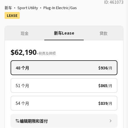
ID:
461073
新车
·
Sport Utility
·
Plug-In Electric/Gas
LEASE
新车Lease
现金
贷款
$62,190
+税费及牌照
48
个月
$936
/月
51
个月
$865
/月
54
个月
$839
/月
编辑期限和首付