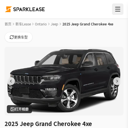
2025 Jeep Grand Cherokee 4xe 4x4 Car Lease Deals in Ottaw
首页
新车Lease
Ontario
Jeep
2025 Jeep Grand Cherokee 4xe
更换车型
打开相册
2025 Jeep Grand Cherokee 4xe