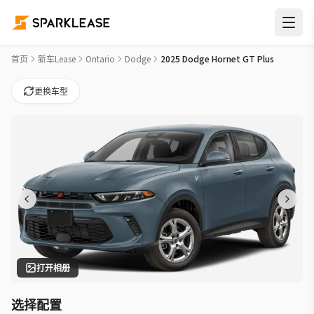
2025 Dodge Hornet GT Plus Car Lease Deals in Sudbury
首页
新车Lease
Ontario
Dodge
2025 Dodge Hornet GT Plus
更换车型
打开相册
选择配置