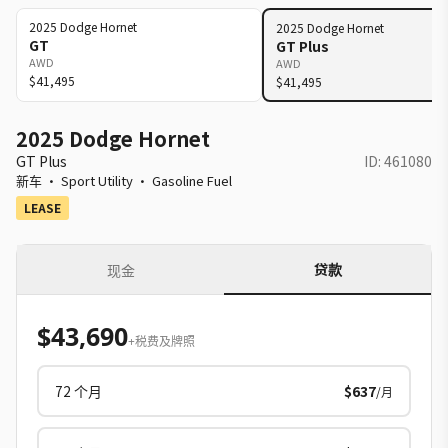
2025
Dodge
Hornet
2025
Dodge
Hornet
GT
GT Plus
AWD
AWD
$41,495
$41,495
2025 Dodge Hornet
GT Plus
ID:
461080
新车
·
Sport Utility
·
Gasoline Fuel
LEASE
贷款
现金
$43,690
+税费及牌照
72
个月
$637
/月