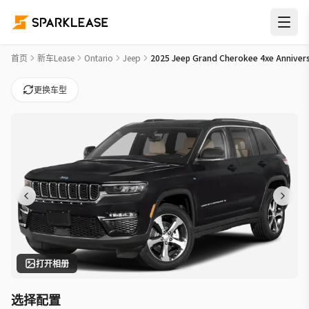
2025 Jeep Grand Cherokee 4xe Anniversary Edition Car Leas
首页
新车Lease
Ontario
Jeep
2025 Jeep Grand Cherokee 4xe Annivers
更换车型
打开相册
选择配置