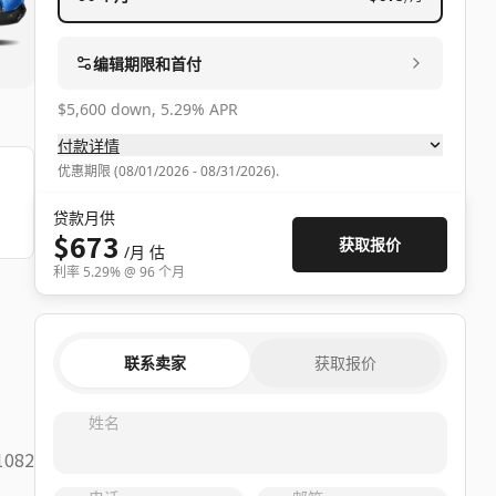
编辑期限和首付
$5,600 down, 5.29% APR
付款详情
优惠期限
(
08/01/2026 - 08/31/2026
).
贷款月供
$673
获取报价
/月
估
利率
5.29
% @
96
个月
联系卖家
获取报价
姓名
1082