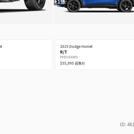
+1张
et
2025
Dodge
Hornet
R/T
PHEV EAWD
$55,995
起售价
ID:
46