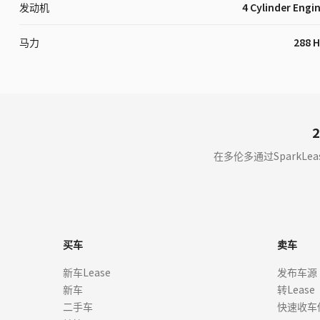
发动机
4 Cylinder Engi
马力
288 
2
在多伦多通过SparkLe
买车
卖车
新车Lease
发布车源
新车
转Lease
二手车
快速收车