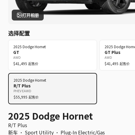
打开相册
选择配置
2025
Dodge
Hornet
2025
Dodge
Horn
GT
GT Plus
AWD
AWD
$41,495
$41,495
起售价
起售价
2025
Dodge
Hornet
R/T Plus
PHEV EAWD
$55,995
起售价
2025 Dodge Hornet
R/T Plus
新车
·
Sport Utility
·
Plug-In Electric/Gas