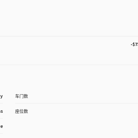
-$7
ty
车门数
as
座位数
ve