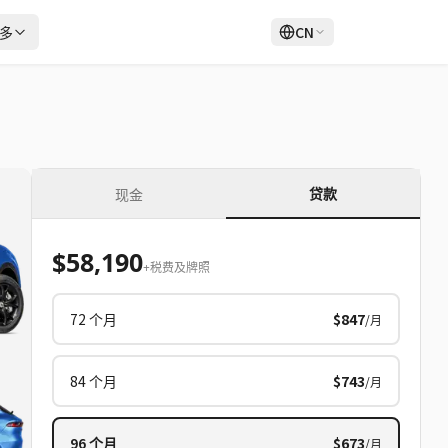
多
CN
登录
注册
贷款
现金
$58,190
+税费及牌照
72
个月
$847
/月
84
个月
$743
/月
96
个月
$673
/月