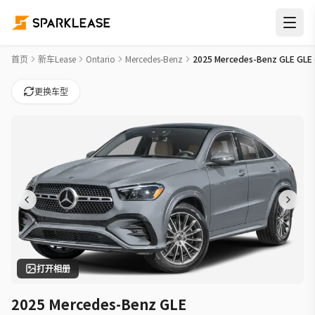
2025 Mercedes-Benz GLE GLE 450 Car Lease Deals in 多伦多
首页
新车Lease
Ontario
Mercedes-Benz
2025 Mercedes-Benz GLE GLE
更换车型
打开相册
2025 Mercedes-Benz GLE