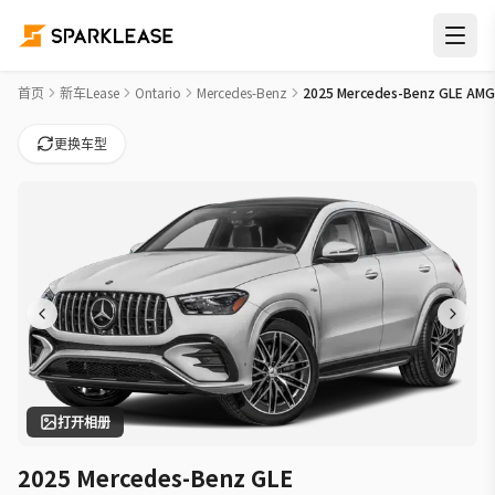
2025 Mercedes-Benz GLE AMG GLE 53 Car Lease Deals in 
首页
新车Lease
Ontario
Mercedes-Benz
2025 Mercedes-Benz GLE AMG
更换车型
打开相册
2025 Mercedes-Benz GLE