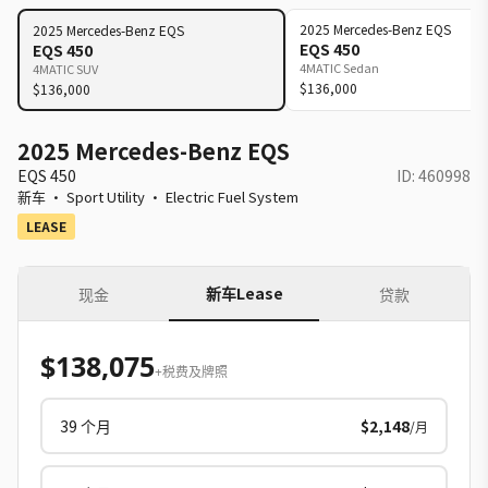
2025
Mercedes-Benz
EQS
2025
Mercedes-Benz
EQS
EQS 450
EQS 450
4MATIC Sedan
4MATIC SUV
$136,000
$136,000
2025 Mercedes-Benz EQS
EQS 450
ID:
460998
新车
·
Sport Utility
·
Electric Fuel System
LEASE
新车Lease
现金
贷款
$138,075
+税费及牌照
39
个月
$2,148
/月