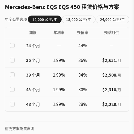
Mercedes-Benz
EQS
EQS 450
租赁价格与方案
年度公里选项
12,000
公里/年
18,000
公里/年
24,000
公里/年
期限
年利率
残值率
预估月供
24
个月
—
44
%
—
36
个月
1.99
%
36
%
$2,631
/
月
39
个月
1.99
%
34
%
$2,508
/
月
45
个月
1.99
%
30
%
$2,310
/
月
48
个月
1.99
%
28
%
$2,229
/
月
租赁方案免责声明