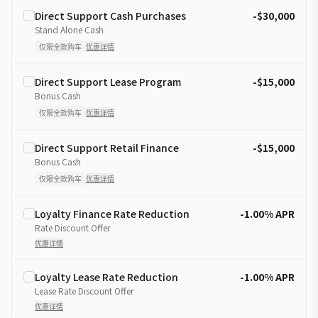
Direct Support Cash Purchases
-$30,000
Stand Alone Cash
仅限全款购车
优惠详情
Direct Support Lease Program
-$15,000
Bonus Cash
仅限全款购车
优惠详情
Direct Support Retail Finance
-$15,000
Bonus Cash
仅限全款购车
优惠详情
Loyalty Finance Rate Reduction
-1.00% APR
Rate Discount Offer
优惠详情
Loyalty Lease Rate Reduction
-1.00% APR
Lease Rate Discount Offer
优惠详情