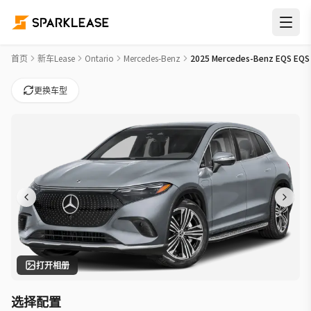
2025 Mercedes-Benz EQS EQS 450 Car Lease Deals in 旺市
首页
新车Lease
Ontario
Mercedes-Benz
2025 Mercedes-Benz EQS EQS
更换车型
打开相册
选择配置