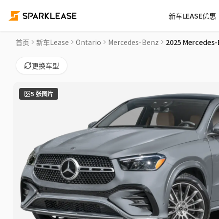
新车LEASE优惠
2025 Mercedes-Benz GLE GLE 450 Car Lease Deals in 旺市
首页
新车Lease
Ontario
Mercedes-Benz
2025 Mercedes-
更换车型
5
张图片