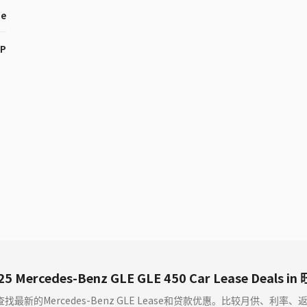
ne
HP
25 Mercedes-Benz GLE GLE 450 Car Lease Deals in
e查找最新的Mercedes-Benz GLE Lease和贷款优惠。比较月供、