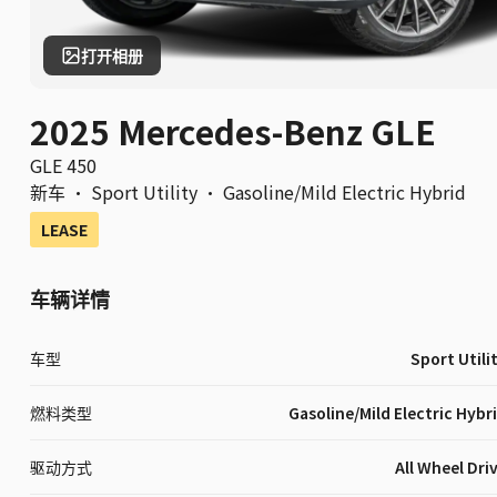
打开相册
2025 Mercedes-Benz GLE
GLE 450
新车
·
Sport Utility
·
Gasoline/Mild Electric Hybrid
LEASE
车辆详情
车型
Sport Utili
燃料类型
Gasoline/Mild Electric Hybr
驱动方式
All Wheel Dri