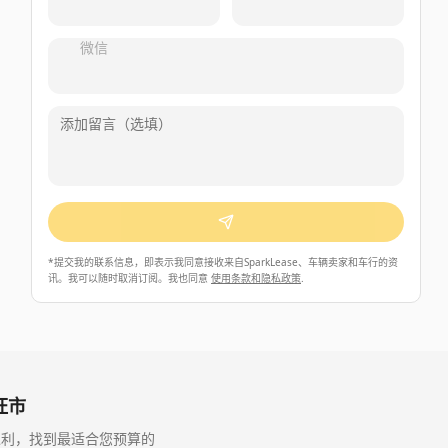
微信
*
提交我的联系信息，即表示我同意接收来自SparkLease、车辆卖家和车行的资
讯。我可以随时取消订阅。我也同意
使用条款和隐私政策
.
 旺市
利率、返利，找到最适合您预算的