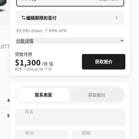
编辑期限和首付
$9,990 down, 7.99% APR
付款详情
1077
贷款月供
$1,300
获取报价
/月
估
利率
7.99
% @
96
个月
联系卖家
获取报价
4
姓名
5
电话
邮箱