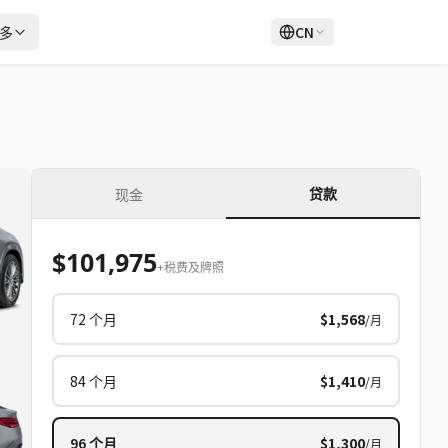
多
CN
登录
注册
贷款
现金
$101,975
+税费及牌照
72
个月
$1,568
/月
84
个月
$1,410
/月
96
个月
$1,300
/月