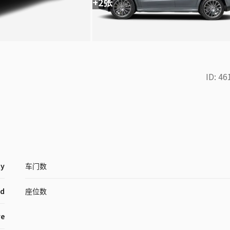
+2张
ID:
46
ty
车门数
id
座位数
ve