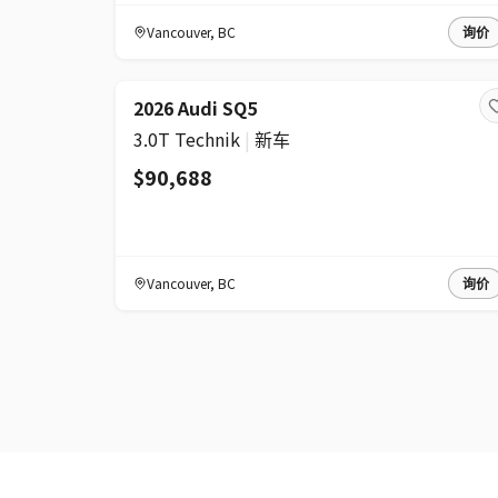
Vancouver
,
BC
询价
2026 Audi SQ5
3.0T Technik
|
新车
$90,688
Vancouver
,
BC
询价