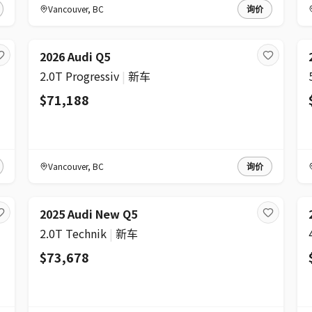
Vancouver
,
BC
询价
2026 Audi Q5
2.0T Progressiv
|
新车
$71,188
Vancouver
,
BC
询价
2025 Audi New Q5
2.0T Technik
|
新车
$73,678