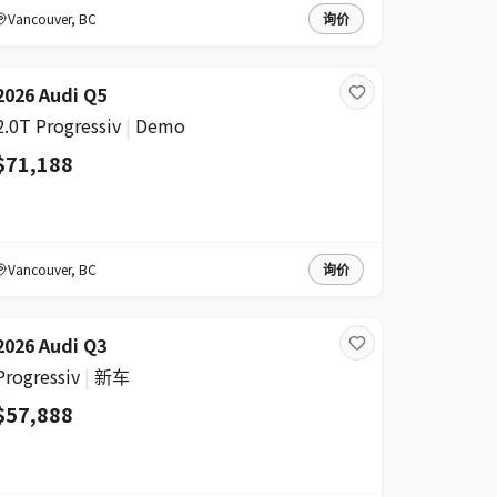
Vancouver
,
BC
询价
2026 Audi Q5
2.0T Progressiv
|
Demo
$71,188
Vancouver
,
BC
询价
2026 Audi Q3
Progressiv
|
新车
$57,888