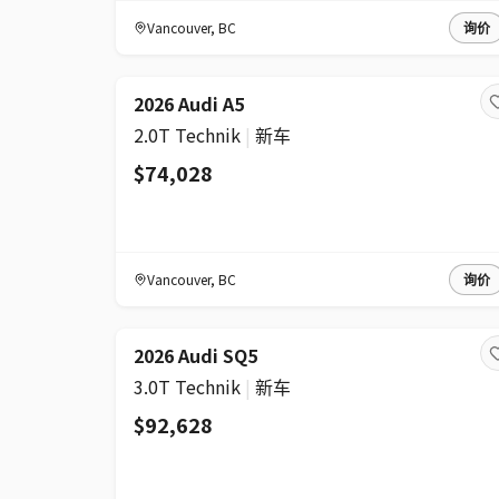
Vancouver
,
BC
询价
2026 Audi A5
2.0T Technik
|
新车
$74,028
Vancouver
,
BC
询价
2026 Audi SQ5
3.0T Technik
|
新车
$92,628