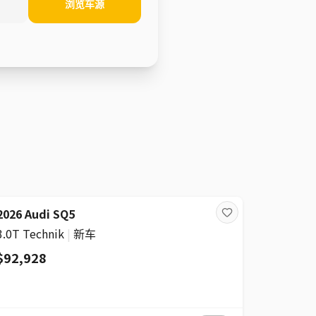
浏览车源
2026 Audi SQ5
3.0T Technik
|
新车
$92,928