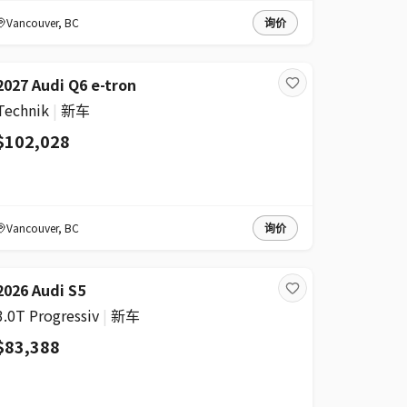
Vancouver
,
BC
询价
2027 Audi Q6 e-tron
Technik
|
新车
$102,028
Vancouver
,
BC
询价
2026 Audi S5
3.0T Progressiv
|
新车
$83,388