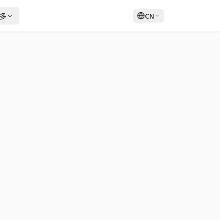
多
CN
登录
注册