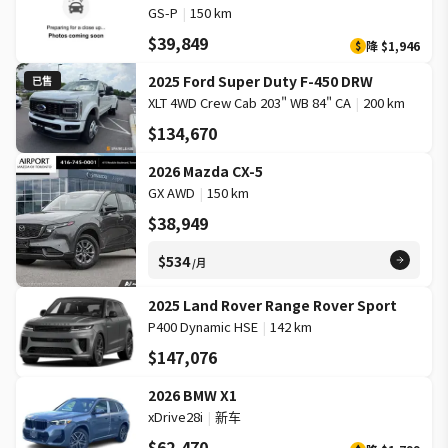
GS-P
|
150 km
$39,849
降
$1,946
$
2025 Ford Super Duty F-450 DRW
已售
XLT 4WD Crew Cab 203" WB 84" CA
|
200 km
$134,670
2026 Mazda CX-5
GX AWD
|
150 km
$38,949
$534
/月
2025 Land Rover Range Rover Sport
P400 Dynamic HSE
|
142 km
$147,076
2026 BMW X1
xDrive28i
|
新车
$62,470