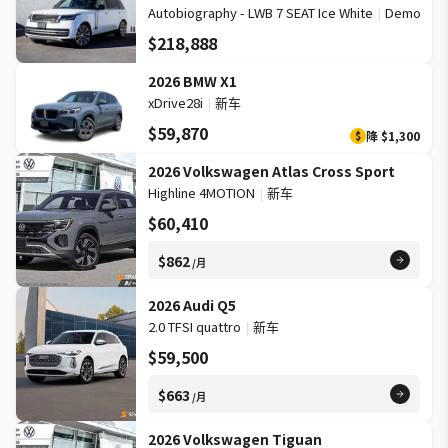
Autobiography - LWB 7 SEAT Ice White
|
Demo
$218,888
2026 BMW X1
xDrive28i
|
新车
$59,870
降
$1,300
$
2026 Volkswagen Atlas Cross Sport
Highline 4MOTION
|
新车
$60,410
$862
/月
2026 Audi Q5
2.0 TFSI quattro
|
新车
$59,500
$663
/月
2026 Volkswagen Tiguan