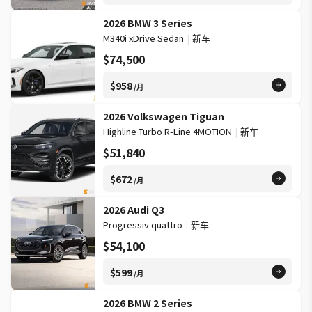
2026 BMW 3 Series
M340i xDrive Sedan
|
新车
$74,500
$958
/月
2026 Volkswagen Tiguan
Highline Turbo R-Line 4MOTION
|
新车
$51,840
$672
/月
2026 Audi Q3
Progressiv quattro
|
新车
$54,100
$599
/月
2026 BMW 2 Series