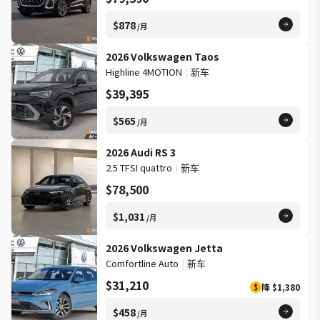
$878
/月
2026 Volkswagen Taos
Highline 4MOTION
|
新车
$39,395
$565
/月
2026 Audi RS 3
2.5 TFSI quattro
|
新车
$78,500
$1,031
/月
2026 Volkswagen Jetta
Comfortline Auto
|
新车
$31,210
降
$1,380
$
$458
/月