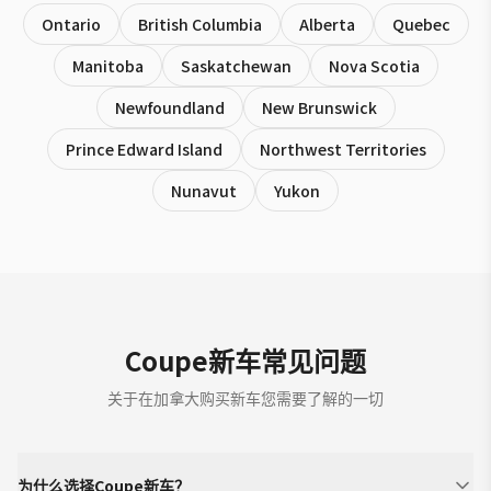
Ontario
British Columbia
Alberta
Quebec
Manitoba
Saskatchewan
Nova Scotia
Newfoundland
New Brunswick
Prince Edward Island
Northwest Territories
Nunavut
Yukon
Coupe新车常见问题
关于在加拿大购买新车您需要了解的一切
为什么选择Coupe新车？