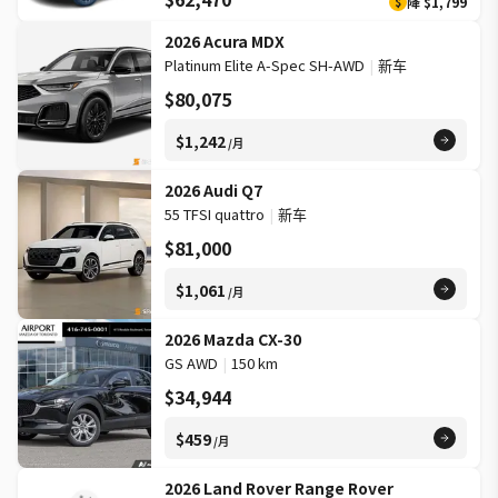
降
$1,799
$
2026 Acura MDX
Platinum Elite A-Spec SH-AWD
|
新车
$80,075
$1,242
/月
2026 Audi Q7
55 TFSI quattro
|
新车
$81,000
$1,061
/月
2026 Mazda CX-30
GS AWD
|
150 km
$34,944
$459
/月
2026 Land Rover Range Rover