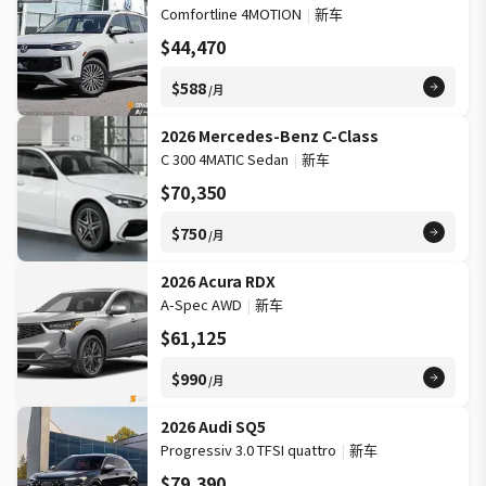
Comfortline 4MOTION
|
新车
$44,470
$588
/月
2026 Mercedes-Benz C-Class
C 300 4MATIC Sedan
|
新车
$70,350
$750
/月
2026 Acura RDX
A-Spec AWD
|
新车
$61,125
$990
/月
2026 Audi SQ5
Progressiv 3.0 TFSI quattro
|
新车
$79,390