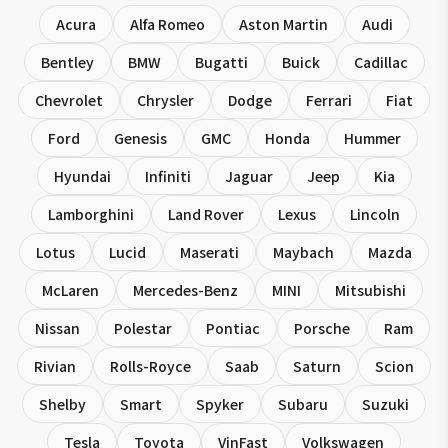
Acura
Alfa Romeo
Aston Martin
Audi
Bentley
BMW
Bugatti
Buick
Cadillac
Chevrolet
Chrysler
Dodge
Ferrari
Fiat
Ford
Genesis
GMC
Honda
Hummer
Hyundai
Infiniti
Jaguar
Jeep
Kia
Lamborghini
Land Rover
Lexus
Lincoln
Lotus
Lucid
Maserati
Maybach
Mazda
McLaren
Mercedes-Benz
MINI
Mitsubishi
Nissan
Polestar
Pontiac
Porsche
Ram
Rivian
Rolls-Royce
Saab
Saturn
Scion
Shelby
Smart
Spyker
Subaru
Suzuki
Tesla
Toyota
VinFast
Volkswagen