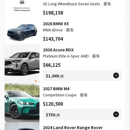
SE Long Wheelbase Seven Seats
|
新车
$198,158
2026 BMW X5
M60i xDrive
|
新车
$143,704
2026 Acura RDX
Platinum Elite A-Spec AWD
|
新车
$66,125
$1,049
/月
2027 BMW M4
Competition Coupe
|
新车
$120,500
$750
/月
2024 Land Rover Range Rover