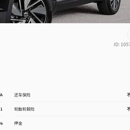
ID:
105
/A
还车保险
11
轮胎轮毂险
9%
押金