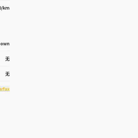
0/km
nown
无
无
rfax