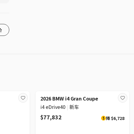
价
折扣
2026 BMW i4 Gran Coupe
i4 eDrive40
|
新车
$77,832
降
$6,728
$