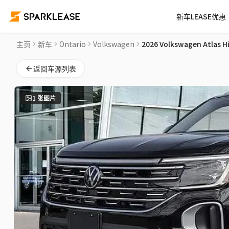
新车LEASE优惠
2026 Volkswagen Atlas Highline 2.0 TSI 4MOTION New Car
主页
新车
Ontario
Volkswagen
2026 Volkswagen Atlas H
返回车源列表
1
张图片