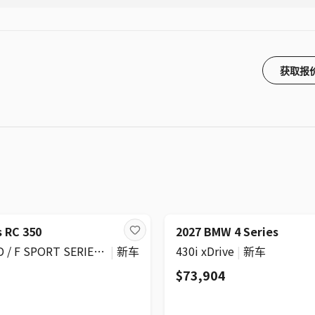
获取报
s RC 350
2027 BMW 4 Series
RC 350 AWD / F SPORT SERIES 3 / FLARE YELLOW
|
新车
430i xDrive
|
新车
$73,904