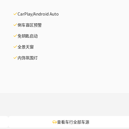
CarPlay/Android Auto
倒车盲区预警
免钥匙启动
全景天窗
内饰氛围灯
查看车行全部车源