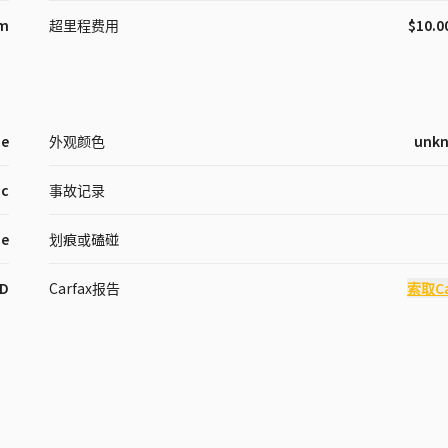
km
超里程费用
$10.0
ne
外观颜色
unk
ic
事故记录
pe
划痕或磕碰
D
Carfax报告
索取Ca