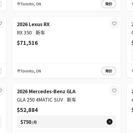
Toronto
,
ON
询价
2026 Lexus RX
RX 350
|
新车
$71,516
Toronto
,
ON
询价
2026 Mercedes-Benz GLA
GLA 250 4MATIC SUV
|
新车
$52,884
$750
/月