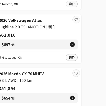
Toronto
,
ON
询价
2026 Volkswagen Atlas
Highline 2.0 TSI 4MOTION
|
新车
$62,010
$897
/月
Mississauga
,
ON
询价
2026 Mazda CX-70 MHEV
GS-L AWD
|
150 km
$51,894
$654
/月