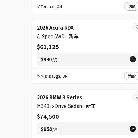
Toronto
,
ON
询价
2026 Acura RDX
A-Spec AWD
|
新车
$61,125
$990
/月
Mississauga
,
ON
询价
2026 BMW 3 Series
M340i xDrive Sedan
|
新车
$74,500
$958
/月