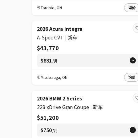
Toronto
,
ON
询价
2026 Acura Integra
A-Spec CVT
|
新车
$43,770
$831
/月
Mississauga
,
ON
询价
2026 BMW 2 Series
228 xDrive Gran Coupe
|
新车
$51,200
$750
/月