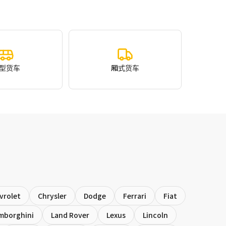
型货车
厢式货车
vrolet
Chrysler
Dodge
Ferrari
Fiat
mborghini
Land Rover
Lexus
Lincoln