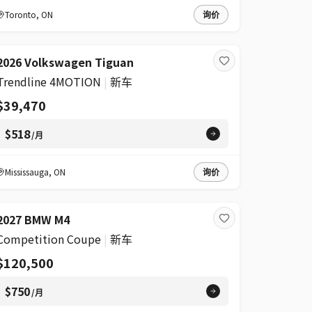
Toronto
,
ON
询价
2026 Volkswagen Tiguan
Trendline 4MOTION
|
新车
$39,470
$518
/月
Mississauga
,
ON
询价
2027 BMW M4
Competition Coupe
|
新车
$120,500
$750
/月