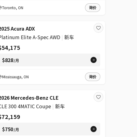
Toronto
,
ON
询价
2025 Acura ADX
Platinum Elite A-Spec AWD
|
新车
$54,175
$828
/月
Mississauga
,
ON
询价
2026 Mercedes-Benz CLE
CLE 300 4MATIC Coupe
|
新车
$72,159
$750
/月