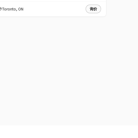
Toronto
,
ON
询价