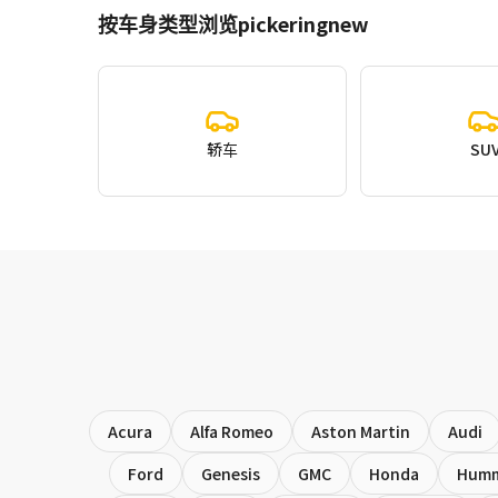
按车身类型浏览pickeringnew
轿车
SU
Acura
Alfa Romeo
Aston Martin
Audi
Ford
Genesis
GMC
Honda
Hum