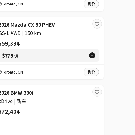
Toronto
,
ON
询价
2026 Mazda CX-90 PHEV
GS-L AWD
|
150 km
$59,394
$776
/月
Toronto
,
ON
询价
2026 BMW 330i
xDrive
|
新车
$72,404