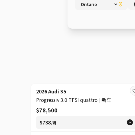
超级
2026 Audi S5
Progressiv 3.0 TFSI quattro
|
新车
$78,500
$738
/月