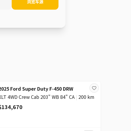
浏览车源
2025 Ford Super Duty F-450 DRW
XLT 4WD Crew Cab 203" WB 84" CA
|
200 km
$134,670