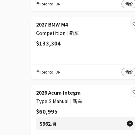
Toronto
,
ON
询价
2027 BMW M4
Competition
|
新车
$133,304
Toronto
,
ON
询价
2026 Acura Integra
Type S Manual
|
新车
$60,995
$962
/月