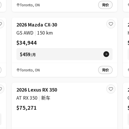
Toronto
,
ON
询价
2026 Mazda CX-30
GS AWD
|
150 km
$34,944
$459
/月
Toronto
,
ON
询价
2026 Lexus RX 350
AT RX 350
|
新车
$75,271