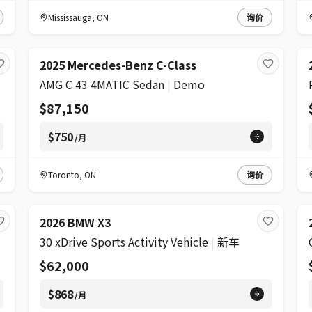
Mississauga
,
ON
询价
2025 Mercedes-Benz C-Class
AMG C 43 4MATIC Sedan
|
Demo
$87,150
$750
/月
Toronto
,
ON
询价
2026 BMW X3
30 xDrive Sports Activity Vehicle
|
新车
$62,000
$868
/月