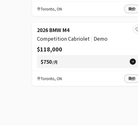
Toronto
,
ON
询价
2026 BMW M4
Competition Cabriolet
|
Demo
$118,000
$750
/月
Toronto
,
ON
询价