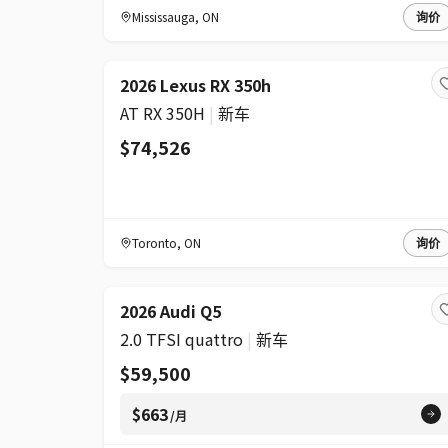
Mississauga
,
ON
询价
2026 Lexus RX 350h
AT RX 350H
|
新车
$74,526
Toronto
,
ON
询价
2026 Audi Q5
2.0 TFSI quattro
|
新车
$59,500
$663
/月