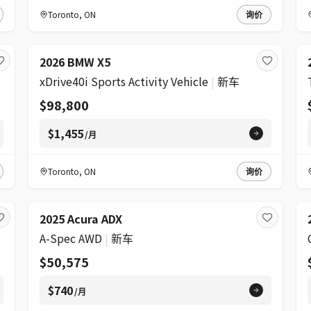
Toronto
,
ON
询价
2026 BMW X5
xDrive40i Sports Activity Vehicle
|
新车
$98,800
$1,455
/月
Toronto
,
ON
询价
2025 Acura ADX
A-Spec AWD
|
新车
$50,575
$740
/月