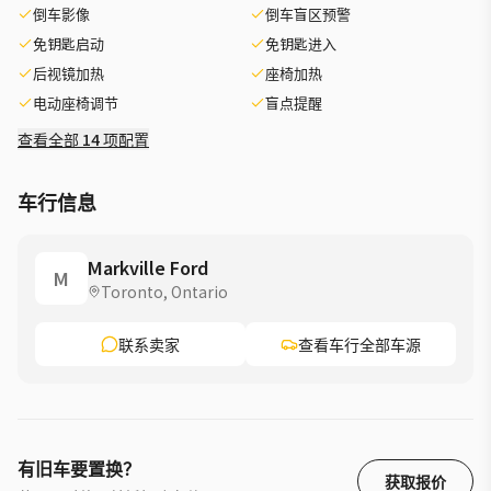
倒车影像
倒车盲区预警
免钥匙启动
免钥匙进入
后视镜加热
座椅加热
电动座椅调节
盲点提醒
查看全部 14 项配置
车行信息
Markville Ford
M
Toronto, Ontario
联系卖家
查看车行全部车源
有旧车要置换？
获取报价