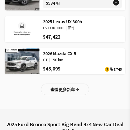
$534
/月
2025 Lexus UX 300h
CVT UX 300H
|
新车
$47,422
2026 Mazda CX-5
GT
|
150 km
$45,099
降
$745
$
查看更多新车
2025 Ford Bronco Sport Big Bend 4x4 New Car Deal