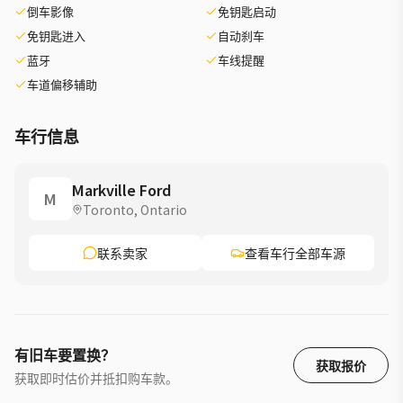
倒车影像
免钥匙启动
免钥匙进入
自动刹车
蓝牙
车线提醒
车道偏移辅助
车行信息
Markville Ford
M
Toronto, Ontario
联系卖家
查看车行全部车源
有旧车要置换？
获取报价
获取即时估价并抵扣购车款。