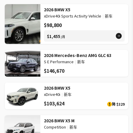
2026 BMW X5
xDrive40i Sports Activity Vehicle
|
新车
$98,800
$1,455
/月
2026 Mercedes-Benz AMG GLC 63
S E Performance
|
新车
$146,670
2026 BMW X5
xDrive40i
|
新车
$103,624
降
$329
$
2026 BMW X5 M
Competition
|
新车