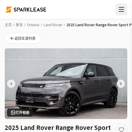
2025 Land Rover Range Rover Sport P400 Dynamic SE New 
主页
新车
Ontario
Land Rover
2025 Land Rover Range Rover Sport P
返回车源列表
打开相册
2025 Land Rover Range Rover Sport