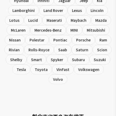
Hyundai
Infiniti
Jaguar
Jeep
Kia
Lamborghini
Land Rover
Lexus
Lincoln
Lotus
Lucid
Maserati
Maybach
Mazda
McLaren
Mercedes-Benz
MINI
Mitsubishi
Nissan
Polestar
Pontiac
Porsche
Ram
Rivian
Rolls-Royce
Saab
Saturn
Scion
Shelby
Smart
Spyker
Subaru
Suzuki
Tesla
Toyota
VinFast
Volkswagen
Volvo