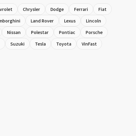
vrolet
Chrysler
Dodge
Ferrari
Fiat
mborghini
Land Rover
Lexus
Lincoln
Nissan
Polestar
Pontiac
Porsche
Suzuki
Tesla
Toyota
VinFast