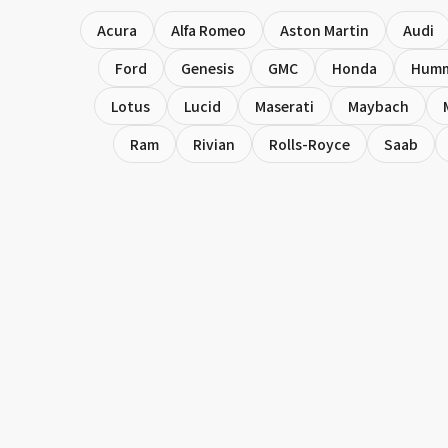
Acura
Alfa Romeo
Aston Martin
Audi
Ford
Genesis
GMC
Honda
Hum
Lotus
Lucid
Maserati
Maybach
Ram
Rivian
Rolls-Royce
Saab