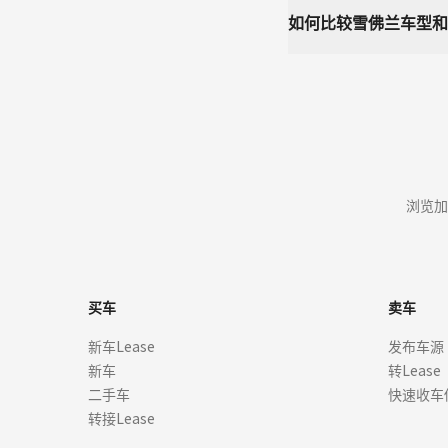
如何比较雪佛兰车型和
浏览加
买车
卖车
新车Lease
发布车源
新车
转Lease
二手车
快速收车
转接Lease