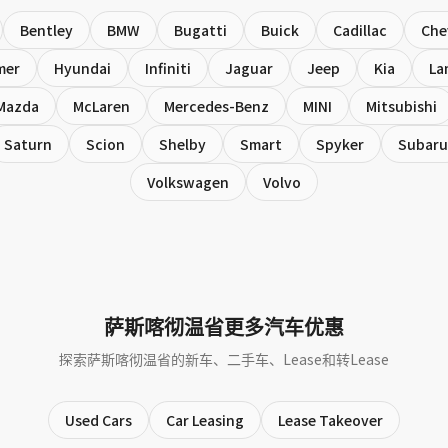
Bentley
BMW
Bugatti
Buick
Cadillac
Che
mer
Hyundai
Infiniti
Jaguar
Jeep
Kia
La
Mazda
McLaren
Mercedes-Benz
MINI
Mitsubishi
Saturn
Scion
Shelby
Smart
Spyker
Subaru
Volkswagen
Volvo
萨斯喀彻温省更多汽车优惠
探索萨斯喀彻温省的新车、二手车、Lease和转Lease
Used Cars
Car Leasing
Lease Takeover