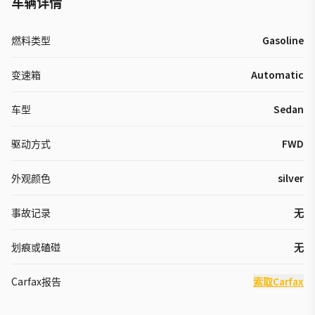
车辆详情
燃料类型
Gasoline
变速箱
Automatic
车型
Sedan
驱动方式
FWD
外观颜色
silver
事故记录
无
划痕或磕碰
无
Carfax报告
索取Carfax