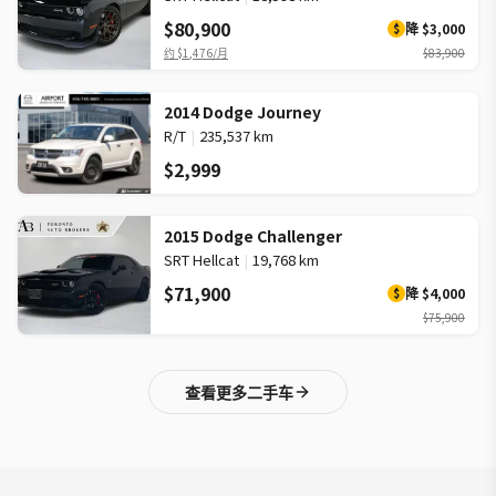
$80,900
降
$3,000
$
约
$1,476
/月
$83,900
2014 Dodge Journey
R/T
|
235,537 km
$2,999
2015 Dodge Challenger
SRT Hellcat
|
19,768 km
$71,900
降
$4,000
$
$75,900
查看更多二手车