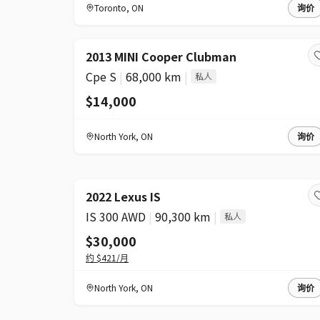
Toronto
,
ON
询价
2013 MINI Cooper Clubman
Cpe S
|
68,000 km
|
私人
$14,000
North York
,
ON
询价
2022 Lexus IS
IS 300 AWD
|
90,300 km
|
私人
$30,000
约
$421
/月
North York
,
ON
询价