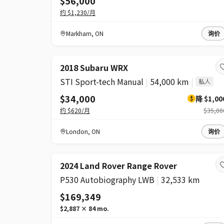
$56,000
约
$1,230
/月
Markham
,
ON
询价
降价
2018 Subaru WRX
STI Sport-tech Manual
|
54,000 km
|
私人
$34,000
降
$1,00
$
约
$620
/月
$35,00
London
,
ON
询价
2024 Land Rover Range Rover
P530 Autobiography LWB
|
32,533 km
$169,349
$2,887
×
84
mo.