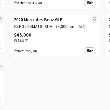
Richmond Hill
,
ON
询价
2020 Mercedes-Benz GLE
GLE 350 4MATIC SUV
|
78,000 km
|
私人
$45,000
约
$631
/月
North York
,
ON
询价