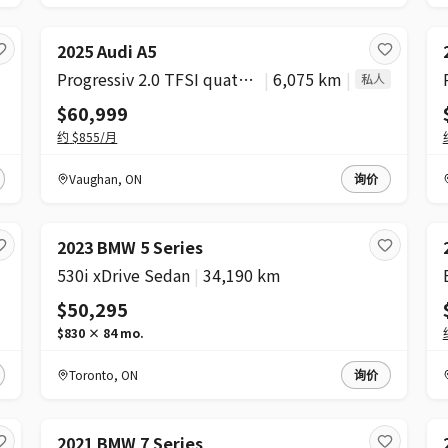
2025 Audi A5
Progressiv 2.0 TFSI quattro
|
6,075 km
|
私人
$60,999
约
$855
/月
Vaughan
,
ON
询价
2023 BMW 5 Series
530i xDrive Sedan
|
34,190 km
$50,295
$830
×
84
mo.
Toronto
,
ON
询价
2021 BMW 7 Series