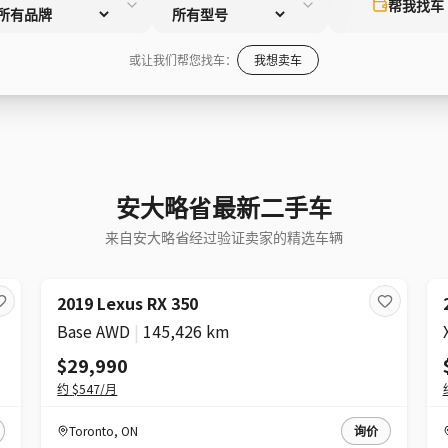
帮我找车
或让我们帮您找车：
我想卖车
安大略省最新二手车
来自安大略省经过验证卖家的精选车辆
2019 Lexus RX 350
Base AWD
|
145,426 km
$29,990
约
$547
/月
Toronto
,
ON
询价