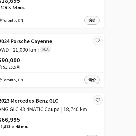
$18,695
$319
×
84
mo.
Toronto
,
ON
询价
2024 Porsche Cayenne
AWD
|
21,000 km
|
私人
$90,000
约
$1,262
/月
Toronto
,
ON
询价
2023 Mercedes-Benz GLC
AMG GLC 43 4MATIC Coupe
|
18,740 km
$66,995
$1,813
×
48
mo.