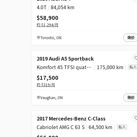
4.0T
|
84,054 km
$58,900
约
$1,294
/月
Toronto
,
ON
询价
2019 Audi A5 Sportback
Komfort 45 TFSI quattro
|
175,000 km
|
私人
$17,500
约
$319
/月
Vaughan
,
ON
询价
2017 Mercedes-Benz C-Class
Cabriolet AMG C 63 S
|
64,500 km
|
私人