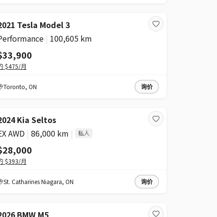
2021 Tesla Model 3
Performance
|
100,605 km
$33,900
约
$475
/月
Toronto
,
ON
询价
2024 Kia Seltos
EX AWD
|
86,000 km
|
私人
$28,000
约
$393
/月
St. Catharines Niagara
,
ON
询价
2026 BMW M5