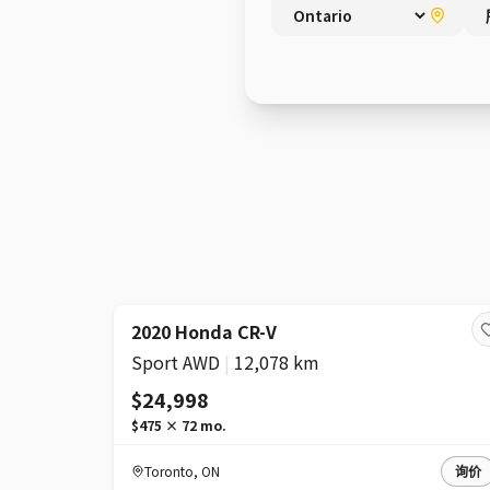
2020 Honda CR-V
Sport AWD
|
12,078 km
$24,998
$475
×
72
mo.
Toronto
,
ON
询价