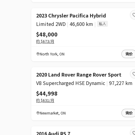
2023 Chrysler Pacifica Hybrid
Limited 2WD
|
46,600 km
|
私人
$48,000
约
$673
/月
North York
,
ON
询价
2020 Land Rover Range Rover Sport
V8 Supercharged HSE Dynamic
|
97,227 km
$44,998
约
$631
/月
Newmarket
,
ON
询价
2016 Audi RS 7