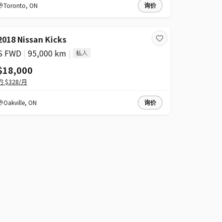
Toronto
,
ON
询价
2018 Nissan Kicks
S FWD
|
95,000 km
|
私人
$18,000
约
$328
/月
Oakville
,
ON
询价