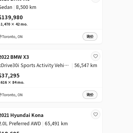
Sedan
|
8,500 km
$139,980
$1,470
×
42
mo.
Toronto
,
ON
询价
2022 BMW X3
xDrive30i Sports Activity Vehicle
|
56,547 km
$37,295
$616
×
84
mo.
Toronto
,
ON
询价
2021 Hyundai Kona
2.0L Preferred AWD
|
65,491 km