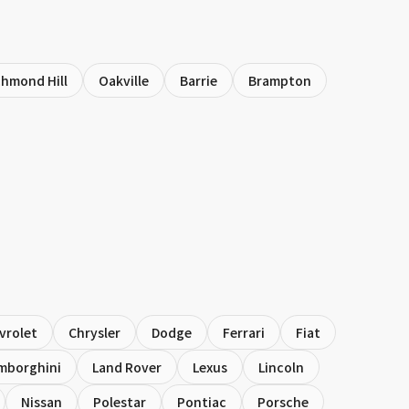
chmond Hill
Oakville
Barrie
Brampton
vrolet
Chrysler
Dodge
Ferrari
Fiat
mborghini
Land Rover
Lexus
Lincoln
Nissan
Polestar
Pontiac
Porsche