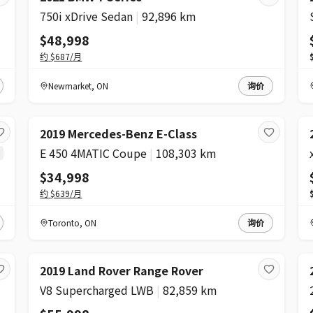
750i xDrive Sedan
|
92,896 km
$48,998
约
$687
/月
Newmarket
,
ON
询价
2019 Mercedes-Benz E-Class
E 450 4MATIC Coupe
|
108,303 km
$34,998
约
$639
/月
Toronto
,
ON
询价
2019 Land Rover Range Rover
V8 Supercharged LWB
|
82,859 km