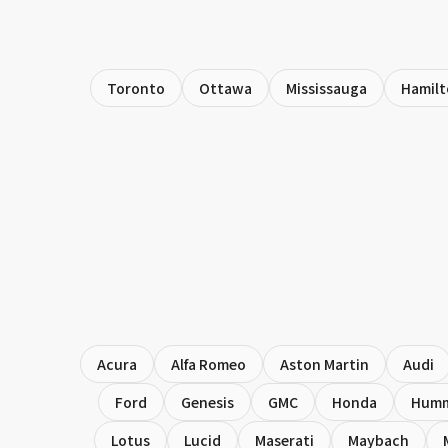
Toronto
Ottawa
Mississauga
Hamil
Acura
Alfa Romeo
Aston Martin
Audi
Ford
Genesis
GMC
Honda
Hum
Lotus
Lucid
Maserati
Maybach