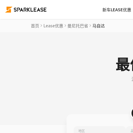
新车LEASE优惠
首页
Lease优惠
曼尼托巴省
马自达
最
地区