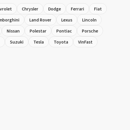
vrolet
Chrysler
Dodge
Ferrari
Fiat
mborghini
Land Rover
Lexus
Lincoln
Nissan
Polestar
Pontiac
Porsche
Suzuki
Tesla
Toyota
VinFast