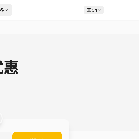
多
CN
登录
注册
优惠
。