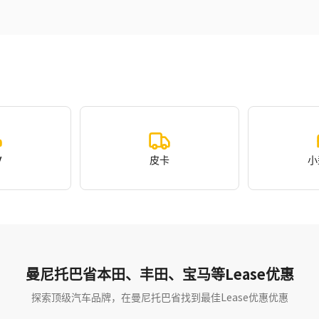
V
皮卡
小
曼尼托巴省本田、丰田、宝马等Lease优惠
探索顶级汽车品牌，在曼尼托巴省找到最佳Lease优惠优惠