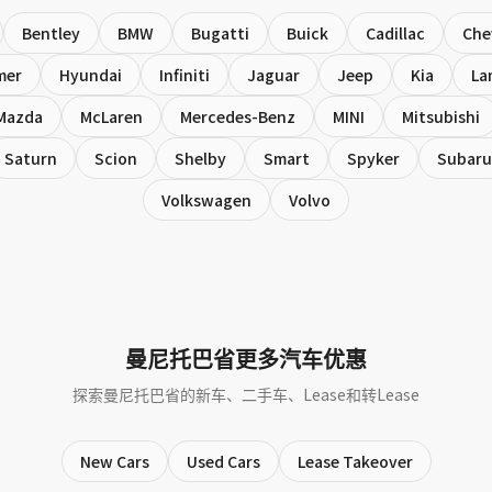
Bentley
BMW
Bugatti
Buick
Cadillac
Che
mer
Hyundai
Infiniti
Jaguar
Jeep
Kia
La
Mazda
McLaren
Mercedes-Benz
MINI
Mitsubishi
Saturn
Scion
Shelby
Smart
Spyker
Subaru
Volkswagen
Volvo
曼尼托巴省更多汽车优惠
探索曼尼托巴省的新车、二手车、Lease和转Lease
New Cars
Used Cars
Lease Takeover