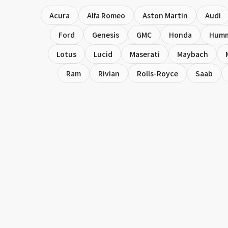
Acura
Alfa Romeo
Aston Martin
Audi
Ford
Genesis
GMC
Honda
Hum
Lotus
Lucid
Maserati
Maybach
Ram
Rivian
Rolls-Royce
Saab