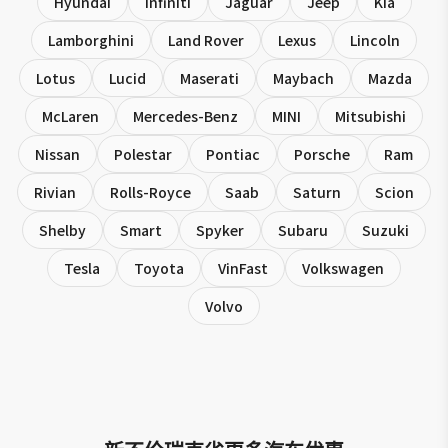
Hyundai
Infiniti
Jaguar
Jeep
Kia
Lamborghini
Land Rover
Lexus
Lincoln
Lotus
Lucid
Maserati
Maybach
Mazda
McLaren
Mercedes-Benz
MINI
Mitsubishi
Nissan
Polestar
Pontiac
Porsche
Ram
Rivian
Rolls-Royce
Saab
Saturn
Scion
Shelby
Smart
Spyker
Subaru
Suzuki
Tesla
Toyota
VinFast
Volkswagen
Volvo