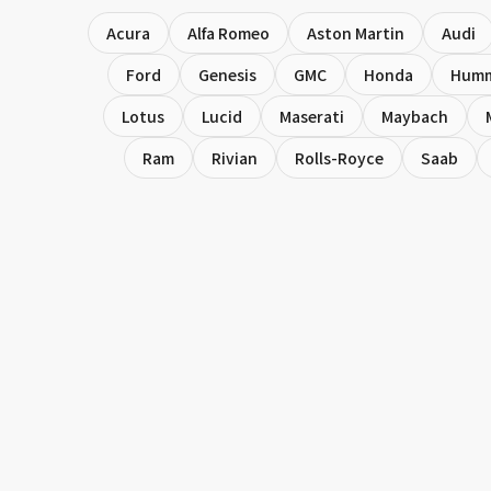
Acura
Alfa Romeo
Aston Martin
Audi
Ford
Genesis
GMC
Honda
Hum
Lotus
Lucid
Maserati
Maybach
Ram
Rivian
Rolls-Royce
Saab