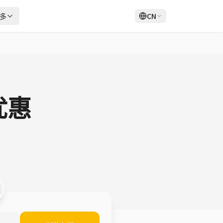
多
CN
登录
注册
优惠
。