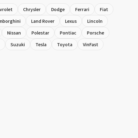
vrolet
Chrysler
Dodge
Ferrari
Fiat
mborghini
Land Rover
Lexus
Lincoln
Nissan
Polestar
Pontiac
Porsche
Suzuki
Tesla
Toyota
VinFast