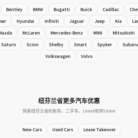
Bentley
BMW
Bugatti
Buick
Cadillac
Che
mer
Hyundai
Infiniti
Jaguar
Jeep
Kia
La
Mazda
McLaren
Mercedes-Benz
MINI
Mitsubishi
Saturn
Scion
Shelby
Smart
Spyker
Subaru
Volkswagen
Volvo
纽芬兰省更多汽车优惠
探索纽芬兰省的新车、二手车、Lease和转Lease
New Cars
Used Cars
Lease Takeover