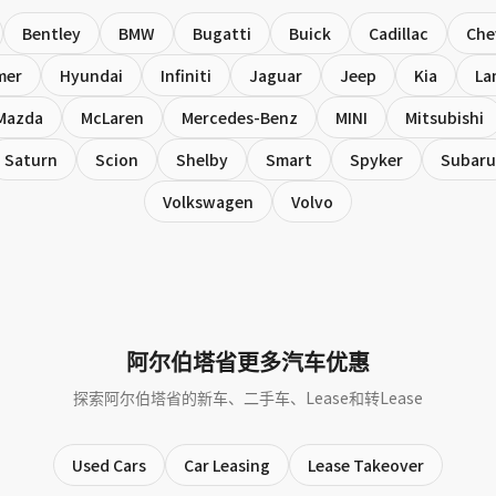
Bentley
BMW
Bugatti
Buick
Cadillac
Che
mer
Hyundai
Infiniti
Jaguar
Jeep
Kia
La
Mazda
McLaren
Mercedes-Benz
MINI
Mitsubishi
Saturn
Scion
Shelby
Smart
Spyker
Subaru
Volkswagen
Volvo
阿尔伯塔省更多汽车优惠
探索阿尔伯塔省的新车、二手车、Lease和转Lease
Used Cars
Car Leasing
Lease Takeover