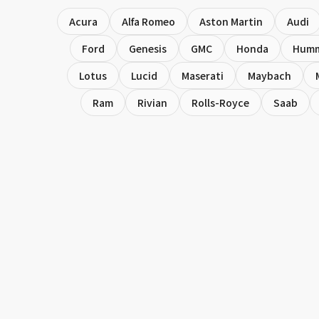
Acura
Alfa Romeo
Aston Martin
Audi
Ford
Genesis
GMC
Honda
Hum
Lotus
Lucid
Maserati
Maybach
Ram
Rivian
Rolls-Royce
Saab