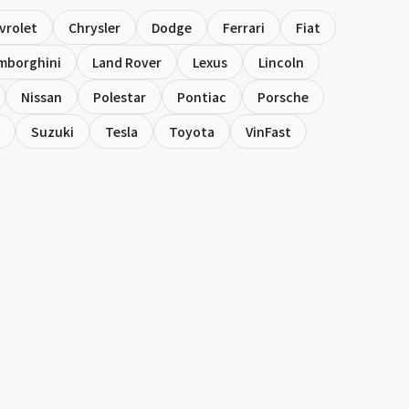
vrolet
Chrysler
Dodge
Ferrari
Fiat
mborghini
Land Rover
Lexus
Lincoln
Nissan
Polestar
Pontiac
Porsche
Suzuki
Tesla
Toyota
VinFast