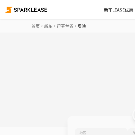
新车LEASE优惠
首页
新车
纽芬兰省
奥迪
地区