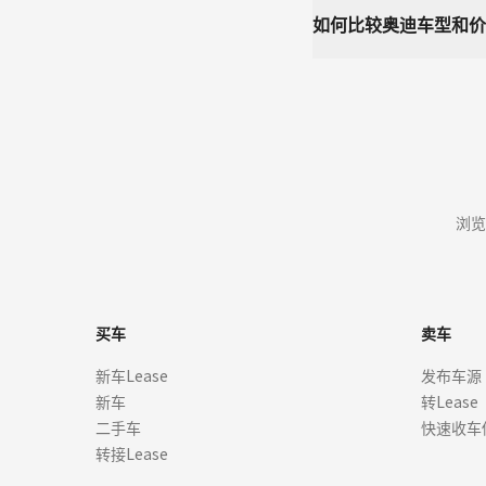
如何比较奥迪车型和价
浏览
买车
卖车
新车Lease
发布车源
新车
转Lease
二手车
快速收车
转接Lease