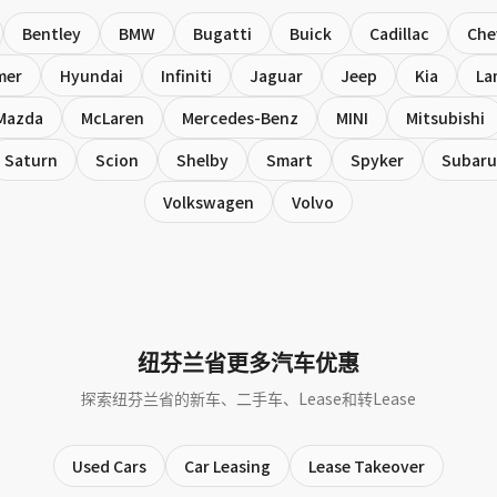
Bentley
BMW
Bugatti
Buick
Cadillac
Che
mer
Hyundai
Infiniti
Jaguar
Jeep
Kia
La
Mazda
McLaren
Mercedes-Benz
MINI
Mitsubishi
Saturn
Scion
Shelby
Smart
Spyker
Subaru
Volkswagen
Volvo
纽芬兰省更多汽车优惠
探索纽芬兰省的新车、二手车、Lease和转Lease
Used Cars
Car Leasing
Lease Takeover