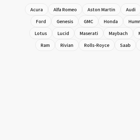
Acura
Alfa Romeo
Aston Martin
Audi
Ford
Genesis
GMC
Honda
Hum
Lotus
Lucid
Maserati
Maybach
Ram
Rivian
Rolls-Royce
Saab