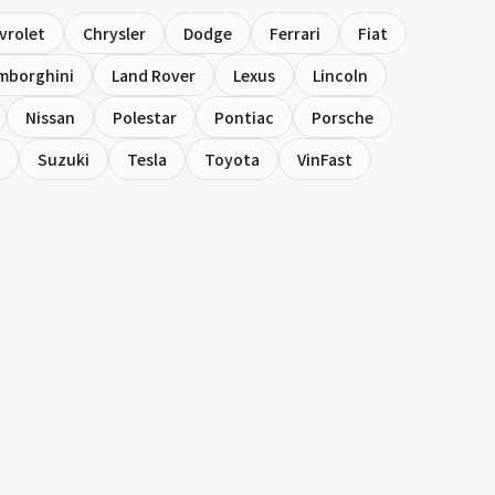
vrolet
Chrysler
Dodge
Ferrari
Fiat
mborghini
Land Rover
Lexus
Lincoln
Nissan
Polestar
Pontiac
Porsche
Suzuki
Tesla
Toyota
VinFast