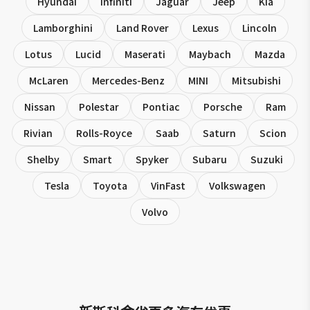
Hyundai
Infiniti
Jaguar
Jeep
Kia
Lamborghini
Land Rover
Lexus
Lincoln
Lotus
Lucid
Maserati
Maybach
Mazda
McLaren
Mercedes-Benz
MINI
Mitsubishi
Nissan
Polestar
Pontiac
Porsche
Ram
Rivian
Rolls-Royce
Saab
Saturn
Scion
Shelby
Smart
Spyker
Subaru
Suzuki
Tesla
Toyota
VinFast
Volkswagen
Volvo