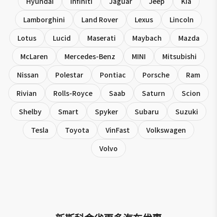
Hyundai
Infiniti
Jaguar
Jeep
Kia
Lamborghini
Land Rover
Lexus
Lincoln
Lotus
Lucid
Maserati
Maybach
Mazda
McLaren
Mercedes-Benz
MINI
Mitsubishi
Nissan
Polestar
Pontiac
Porsche
Ram
Rivian
Rolls-Royce
Saab
Saturn
Scion
Shelby
Smart
Spyker
Subaru
Suzuki
Tesla
Toyota
VinFast
Volkswagen
Volvo