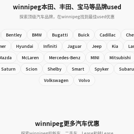
winnipeg本田、丰田、宝马等品牌used
探索顶级汽车品牌，在winnipeg找到最佳used优惠
Bentley
BMW
Bugatti
Buick
Cadillac
Che
mer
Hyundai
Infiniti
Jaguar
Jeep
Kia
La
Mazda
McLaren
Mercedes-Benz
MINI
Mitsubishi
Saturn
Scion
Shelby
Smart
Spyker
Subaru
Volkswagen
Volvo
winnipeg更多汽车优惠
探索winnipeg的新车、二手车、Lease和转Lease