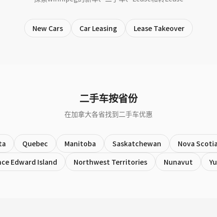
New Cars
Car Leasing
Lease Takeover
二手车按省份
在加拿大各省找到二手车优惠
ta
Quebec
Manitoba
Saskatchewan
Nova Scoti
nce Edward Island
Northwest Territories
Nunavut
Y