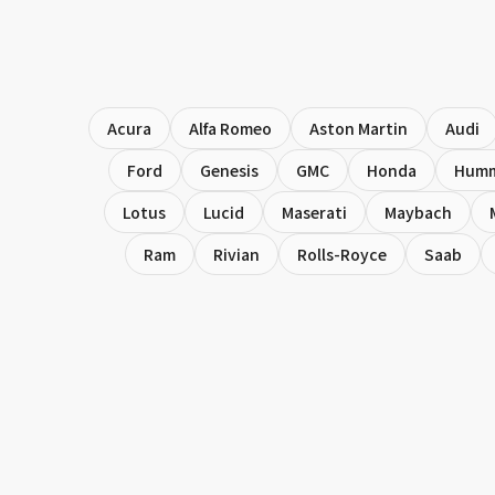
Acura
Alfa Romeo
Aston Martin
Audi
Ford
Genesis
GMC
Honda
Hum
Lotus
Lucid
Maserati
Maybach
Ram
Rivian
Rolls-Royce
Saab