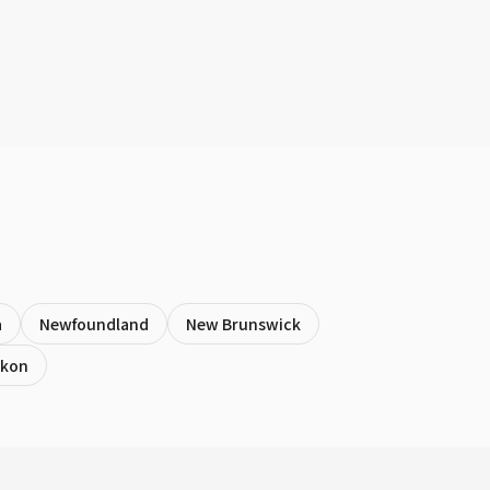
a
Newfoundland
New Brunswick
ukon