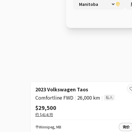
2023 Volkswagen Taos
Comfortline FWD
|
26,000 km
|
私人
$29,500
约
$414
/月
Winnipeg
,
MB
询价