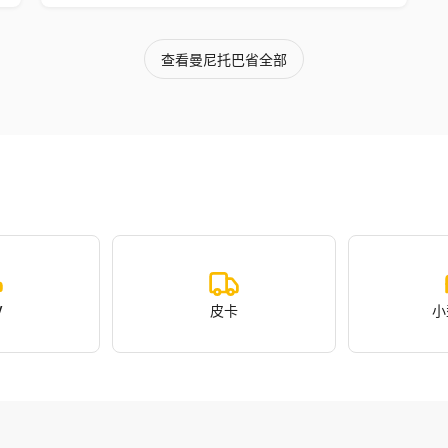
查看曼尼托巴省全部
V
皮卡
小