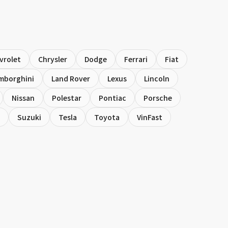
vrolet
Chrysler
Dodge
Ferrari
Fiat
mborghini
Land Rover
Lexus
Lincoln
Nissan
Polestar
Pontiac
Porsche
Suzuki
Tesla
Toyota
VinFast