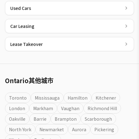
Used Cars
Car Leasing
Lease Takeover
Ontario其他城市
Toronto
Mississauga
Hamilton
Kitchener
London
Markham
Vaughan
Richmond Hill
Oakville
Barrie
Brampton
Scarborough
North York
Newmarket
Aurora
Pickering