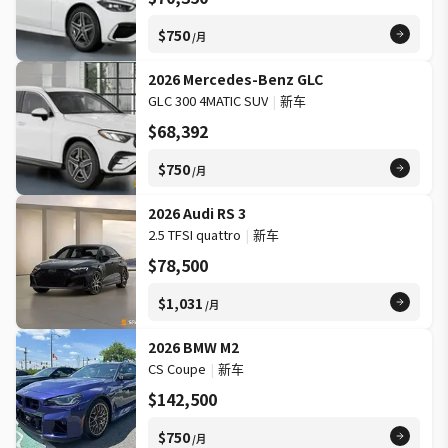
$750
/月
2026 Mercedes-Benz GLC
GLC 300 4MATIC SUV
|
新车
$68,392
$750
/月
2026 Audi RS 3
2.5 TFSI quattro
|
新车
$78,500
$1,031
/月
2026 BMW M2
CS Coupe
|
新车
$142,500
$750
/月