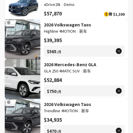
xDrive28i
|
Demo
$57,870
降
$1,300
$
2026 Volkswagen Taos
Highline 4MOTION
|
新车
$39,395
$565
/月
2026 Mercedes-Benz GLA
GLA 250 4MATIC SUV
|
新车
$52,884
$750
/月
2026 Volkswagen Taos
Trendline 4MOTION
|
新车
$34,935
$470
/月