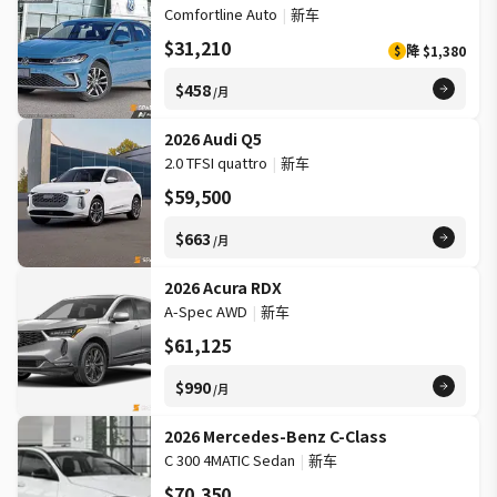
Comfortline Auto
|
新车
$31,210
降
$1,380
$
$458
/月
2026 Audi Q5
2.0 TFSI quattro
|
新车
$59,500
$663
/月
2026 Acura RDX
A-Spec AWD
|
新车
$61,125
$990
/月
2026 Mercedes-Benz C-Class
C 300 4MATIC Sedan
|
新车
$70,350