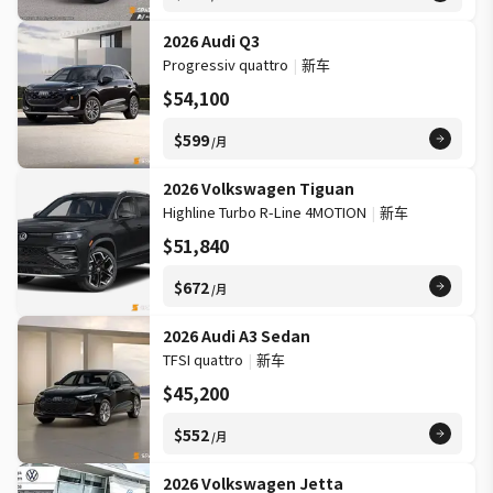
2026 Audi Q3
Progressiv quattro
|
新车
$54,100
$599
/月
2026 Volkswagen Tiguan
Highline Turbo R-Line 4MOTION
|
新车
$51,840
$672
/月
2026 Audi A3 Sedan
TFSI quattro
|
新车
$45,200
$552
/月
2026 Volkswagen Jetta