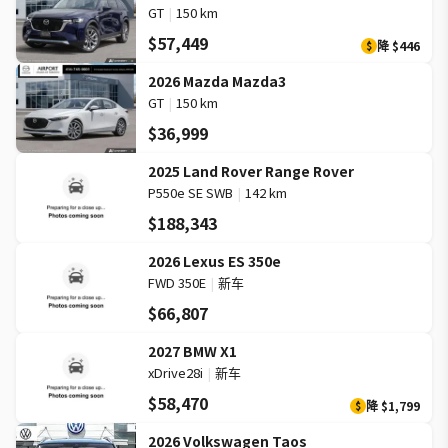
GT
|
150 km
$57,449
降
$446
$
2026 Mazda Mazda3
GT
|
150 km
$36,999
2025 Land Rover Range Rover
P550e SE SWB
|
142 km
$188,343
2026 Lexus ES 350e
FWD 350E
|
新车
$66,807
2027 BMW X1
xDrive28i
|
新车
$58,470
降
$1,799
$
2026 Volkswagen Taos