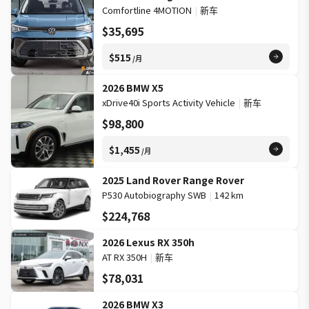
Comfortline 4MOTION
|
新车
$35,695
$515
/月
2026 BMW X5
xDrive40i Sports Activity Vehicle
|
新车
$98,800
$1,455
/月
2025 Land Rover Range Rover
P530 Autobiography SWB
|
142 km
$224,768
2026 Lexus RX 350h
AT RX 350H
|
新车
$78,031
2026 BMW X3