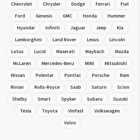
Chevrolet
Chrysler
Dodge
Ferrari
Fiat
Ford
Genesis
GMC
Honda
Hummer
Hyundai
Infiniti
Jaguar
Jeep
Kia
Lamborghini
Land Rover
Lexus
Lincoln
Lotus
Lucid
Maserati
Maybach
Mazda
McLaren
Mercedes-Benz
MINI
Mitsubishi
Nissan
Polestar
Pontiac
Porsche
Ram
Rivian
Rolls-Royce
Saab
Saturn
Scion
Shelby
Smart
Spyker
Subaru
Suzuki
Tesla
Toyota
VinFast
Volkswagen
Volvo