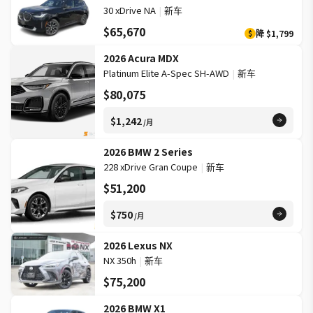
30 xDrive NA
|
新车
$65,670
降
$1,799
$
2026 Acura MDX
Platinum Elite A-Spec SH-AWD
|
新车
$80,075
$1,242
/月
2026 BMW 2 Series
228 xDrive Gran Coupe
|
新车
$51,200
$750
/月
2026 Lexus NX
NX 350h
|
新车
$75,200
2026 BMW X1