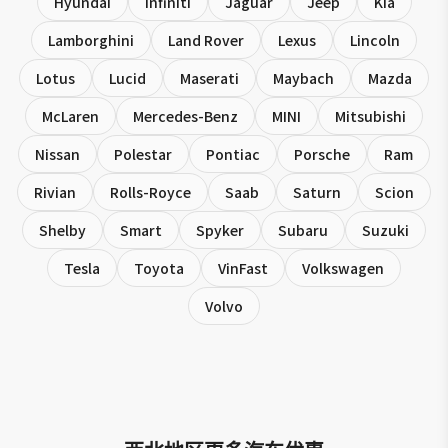
Hyundai
Infiniti
Jaguar
Jeep
Kia
Lamborghini
Land Rover
Lexus
Lincoln
Lotus
Lucid
Maserati
Maybach
Mazda
McLaren
Mercedes-Benz
MINI
Mitsubishi
Nissan
Polestar
Pontiac
Porsche
Ram
Rivian
Rolls-Royce
Saab
Saturn
Scion
Shelby
Smart
Spyker
Subaru
Suzuki
Tesla
Toyota
VinFast
Volkswagen
Volvo